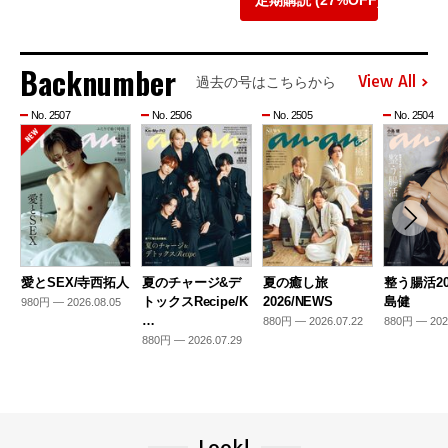
定期購読 (27%OFF)
Backnumber
View All
過去の号はこちらから
No. 2507
No. 2506
No. 2505
No. 2504
愛とSEX/寺西拓人
夏のチャージ&デ
夏の癒し旅
整う腸活20
トックスRecipe/K
2026/NEWS
島健
980円 — 2026.08.05
…
880円 — 2026.07.22
880円 — 202
880円 — 2026.07.29
Look!