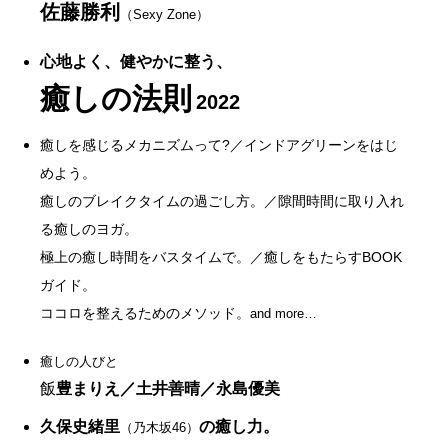
佐藤勝利
（Sexy Zone）
心地よく、健やかに整う、
癒しの法則
2022
癒しを感じるメカニズムって?／インドアグリーンをはじ
めよう。
癒しのブレイクタイムの過ごし方。／隙間時間に取り入れ
る癒しのヨガ。
極上の癒し時間をバスタイムで。／癒しをもたらすBOOK
ガイド。
ココロを整えるためのメソッド。
and more…
癒しの人びと
飯
豊まりえ／土井善晴／永島優美
久保史緒里
の癒し力。
（乃木坂46）