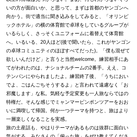
いの方が面白いか、と思って、まずは首都のヤンゴンへ
向かう。街で適当に聞き込みをしてみると、「オリンピ
ックホテル」の横の体育館で卓球をしているグループが
いるらしく、さっそくユニフォームに着替えて体育館
へ。いるいる、20人ほど(後で聞いたら、これがヤンゴン
の卓球コミュニティのほぼすべてだった)。「僕も混ぜて
欲しいんだけど」と言うと当然welcome。練習相手にあ
てがわれたのは、ナショナルチームの2番手。ええ、コ
テンパンにやられましたよ。練習終了後、「うちにおい
でよ、ごはんごちそうするよ」と言われて遠慮なく「お
邪魔します」な私。気軽な予定変更も一人旅ならではの
特権だ。そんな感じでミャンマーピンポンツアーをおお
いに満喫して帰国。何か一つテーマを持つと、旅はより
一層楽しくなることを実感。
旅の土産話も、やはりテーマがあるものは抜群に面白い
気がする。みなさんの「偏った旅」をぜひ教えてくださ