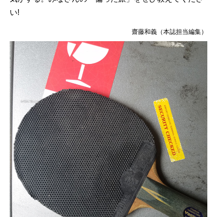
い!
齋藤和義（本誌担当編集）