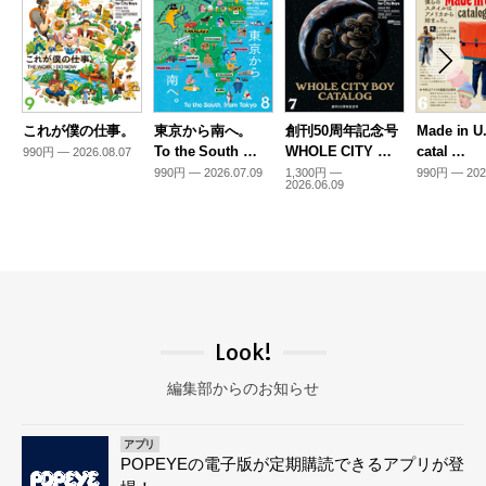
これが僕の仕事。
東京から南へ。
創刊50周年記念号
Made in U
To the South …
WHOLE CITY …
catal …
990円 — 2026.08.07
990円 — 2026.07.09
1,300円 —
990円 — 202
2026.06.09
Look!
編集部からのお知らせ
アプリ
POPEYEの電子版が定期購読できるアプリが登