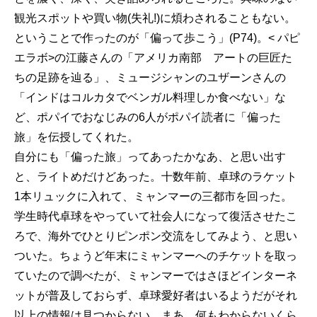
観光スポットや買い物(失礼!)に煩わされることもない。
ということで作ったのが「偏って歩こう」(P74)。< パピ
エラボ>の江藤さんの「アメリカ南部 アートの巨匠た
ちの足跡を辿る」、ミュージシャンのユザーンさんの
「インドはコルカタでベンガル料理しか食べない」な
ど、ポパイでおなじみの6人がポパイ読者に「偏った
旅」を伝授してくれた。
自分にも「偏った旅」ってあったかなあ、と思い出す
と、ライトめだけどあった。十数年前、卓球のラケット
1本リュックに入れて、ミャンマーの三都市を回った。
学生時代卓球をやっていて社会人になって復活させたこ
ろで、海外でひとりピンポン交流をしてみよう、と思い
ついた。ちょうど年末にミャンマーへのチケットを取っ
ていたので調べたが、ミャンマーではさほどインターネ
ットが普及しておらず、卓球愛好者はいるようだがそれ
以上の情報は見つからない。まあ、何もわからないくら