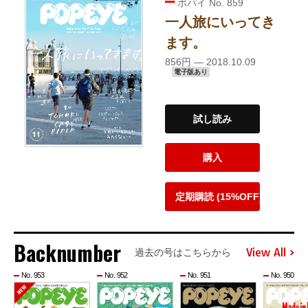
ポパイ No. 859
一人旅にいってき
ます。
856円 — 2018.10.09
電子版あり
試し読み
購入
定期購読 (15%OFF)
Backnumber
View All
過去の号はこちらから
No. 953
No. 952
No. 951
No. 950