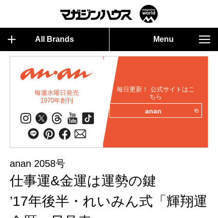
All Brands
Menu
毎日更新！ 公式サイトはこ
毎週水曜日発売
ちら
1970年創刊
anan
anan 2058号
仕事運&金運は運勢の鍵
’17年後半・れいみん式「輝翔運