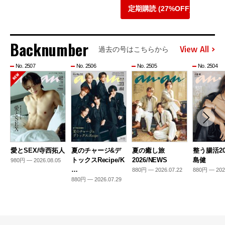
定期購読 (27%OFF)
Backnumber
View All
過去の号はこちらから
No. 2507
No. 2506
No. 2505
No. 2504
愛とSEX/寺西拓人
夏のチャージ&デ
夏の癒し旅
整う腸活20
トックスRecipe/K
2026/NEWS
島健
980円 — 2026.08.05
…
880円 — 2026.07.22
880円 — 202
880円 — 2026.07.29