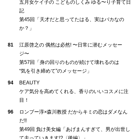
五月女ケイ子の こどものしくみ ゆる〜り子育て日
記
第45回「天才だと思ってたはる、実はバカなの
か？」
81
江原啓之の 偶然は必然! 〜日常に潜むメッセー
ジ〜
第57回「身の回りのものが続けて壊れるのは
“気を引き締めて”のメッセージ」
94
BEAUTY
ケア気分を高めてくれる、香りのいいコスメに注
目！
96
ロンブー淳×森川教授 だからキミの恋はダメなん
だ!!
第49回 負け美女編「あげまんすぎて、男が出世し
て去っていきます!?〈後編〉」