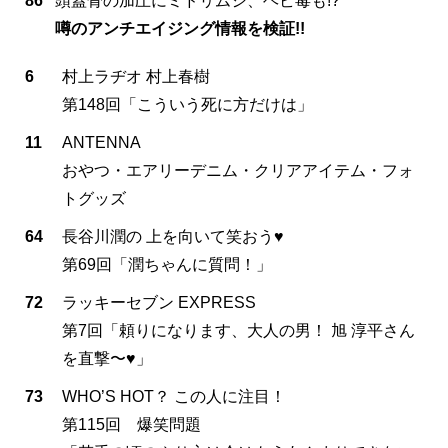
86
頭蓋骨の加圧にミドリムシ、ヘビ毒も!?
噂のアンチエイジング情報を検証!!
6
村上ラヂオ 村上春樹
第148回「こういう死に方だけは」
11
ANTENNA
おやつ・エアリーデニム・クリアアイテム・フォ
トグッズ
64
長谷川潤の 上を向いて笑おう♥
第69回「潤ちゃんに質問！」
72
ラッキーセブン EXPRESS
第7回「頼りになります、大人の男！ 旭 淳平さん
を直撃〜♥」
73
WHO’S HOT？ この人に注目！
第115回 爆笑問題