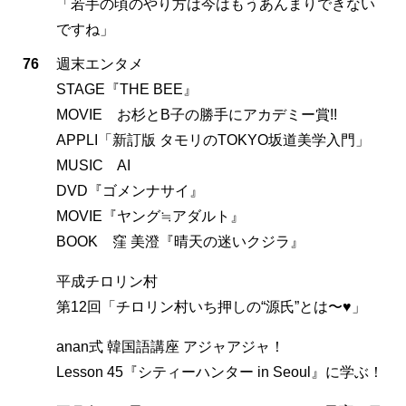
「若手の頃のやり方は今はもうあんまりできない
ですね」
76
週末エンタメ
STAGE『THE BEE』
MOVIE お杉とB子の勝手にアカデミー賞!!
APPLI「新訂版 タモリのTOKYO坂道美学入門」
MUSIC AI
DVD『ゴメンナサイ』
MOVIE『ヤング≒アダルト』
BOOK 窪 美澄『晴天の迷いクジラ』
平成チロリン村
第12回「チロリン村いち押しの“源氏”とは〜♥」
anan式 韓国語講座 アジャアジャ！
Lesson 45『シティーハンター in Seoul』に学ぶ！