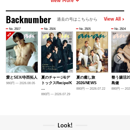
View More
Backnumber
View All
過去の号はこちらから
No. 2507
No. 2506
No. 2505
No. 2504
愛とSEX/寺西拓人
夏のチャージ&デ
夏の癒し旅
整う腸活20
トックスRecipe/K
2026/NEWS
島健
980円 — 2026.08.05
…
880円 — 2026.07.22
880円 — 202
880円 — 2026.07.29
Look!