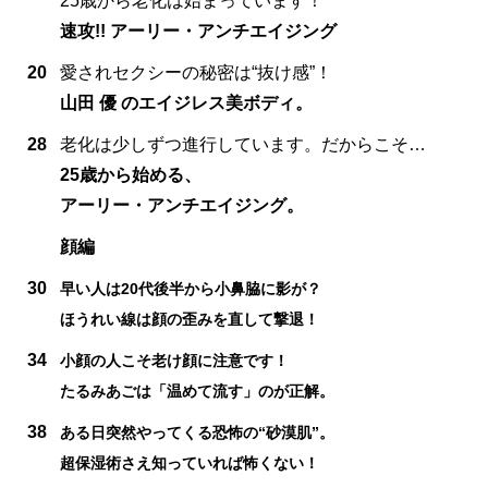
25歳から老化は始まっています！
速攻!! アーリー・アンチエイジング
20
愛されセクシーの秘密は“抜け感”！
山田 優 のエイジレス美ボディ。
28
老化は少しずつ進行しています。だからこそ…
25歳から始める、
アーリー・アンチエイジング。
顔編
30
早い人は20代後半から小鼻脇に影が？
ほうれい線は顔の歪みを直して撃退！
34
小顔の人こそ老け顔に注意です！
たるみあごは「温めて流す」のが正解。
38
ある日突然やってくる恐怖の“砂漠肌”。
超保湿術さえ知っていれば怖くない！