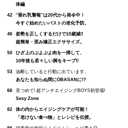
体編
42
“垂れ乳警報”は20代から発令中！
今すぐ始めたいバストの老化予防。
46
姿勢を正しくするだけで10歳減!!
超簡単・歪み矯正エクササイズ。
50
ひざ上のぷよぷよ肉を一掃して、
10年後も若々しい脚をキープ!!
53
油断していると行動に出ています。
あなたも知らぬ間にOBASANに!?
66
見つめて! 超アンチエイジングBOYS初登場!
Sexy Zone
82
体の内からエイジングケアが可能！
「老けない食べ物」とレシピを伝授。