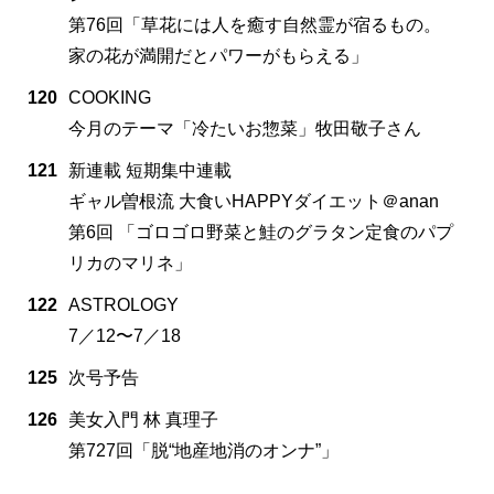
第76回「草花には人を癒す自然霊が宿るもの。
家の花が満開だとパワーがもらえる」
120
COOKING
今月のテーマ「冷たいお惣菜」牧田敬子さん
121
新連載 短期集中連載
ギャル曽根流 大食いHAPPYダイエット＠anan
第6回 「ゴロゴロ野菜と鮭のグラタン定食のパプ
リカのマリネ」
122
ASTROLOGY
7／12〜7／18
125
次号予告
126
美女入門 林 真理子
第727回「脱“地産地消のオンナ”」