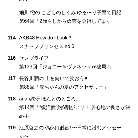
細川 徹の こどものしくみ ゆる〜り子育て日記
第64回「2歳らしからぬ芸を会得してます」
114
AKB48 How do I Look？
スナッププリンセス no.6
116
セレブライフ
第133回「ジョニー＆ヴァネッサが破局!!」
117
長谷川潤の 上を向いて笑おう♥
第88回「潤ちゃんの夏のアクセサリー」
118
anan総研 ほんとのところ。
第14回「“復活愛”約6割がアリ！ 居心地の良さが決
め手」
119
江原啓之の 偶然は必然! 〜日常に潜むメッセー
ジ〜