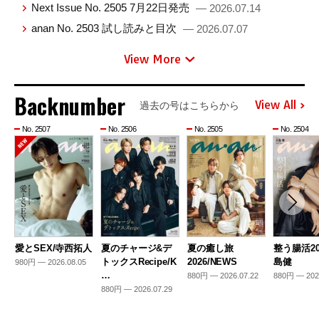
Next Issue No. 2505 7月22日発売
— 2026.07.14
anan No. 2503 試し読みと目次
— 2026.07.07
View More
Backnumber
View All
過去の号はこちらから
No. 2507
No. 2506
No. 2505
No. 2504
愛とSEX/寺西拓人
夏のチャージ&デ
夏の癒し旅
整う腸活20
トックスRecipe/K
2026/NEWS
島健
980円 — 2026.08.05
…
880円 — 2026.07.22
880円 — 202
880円 — 2026.07.29