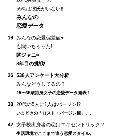
20代独身女子の
55%は彼氏がいない!!
みんなの
恋愛データ
16
みんなの恋愛偏差値♥
も聞いちゃった!
関ジャニ∞
8年目の挑戦!
26
538人アンケート大分析
みんなどうしてるの？
25〜35歳独身女子の恋愛データ発表！
38
20代の5人に1人はバージン!?
いまどきの「ロスト・バージン観」。。
42
女子校出身者の恋はエキセントリック？
生活環境でここまで違う恋愛スタイル。