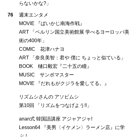
らないかな?」
76
週末エンタメ
MOVIE 『ぱいかじ南海作戦』
ART 「ベルリン国立美術館展 学べるヨーロッパ美
術の400年」
COMIC 花津ハナヨ
ART 「奈良美智：君や 僕に ちょっと似ている」
BOOK 樋口毅宏『二十五の瞳』
MUSIC サンボマスター
MOVIE 『だれもがクジラを愛してる。』
リズムシさんの アソビムシ
第10回 「リズムをつなげよう!!」
anan式 韓国語講座 アジャアジャ!
Lesson64 『美男〈イケメン〉ラーメン店』に学
ぶ！