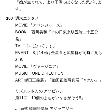
「娘が生まれて、より子供っぽくなった気がしま
す」
100
週末エンタメ
MOVIE 『アベンジャーズ』
BOOK 西川美和『その日東京駅五時二十五分
発』
TV 『主に泣いてます』
EVENT 8月14日は金星食と流星群が同時に見ら
れる！
MOVIE 『ヴァージニア』
MUSIC ONE DIRECTION
ART 鋤田正義展」「鋤田正義写真展『きれい』」
リズムシさんの アソビムシ
第11回「10個のまちがいをさがそう!!」
anan式 韓国語講座 アジャアジャ！