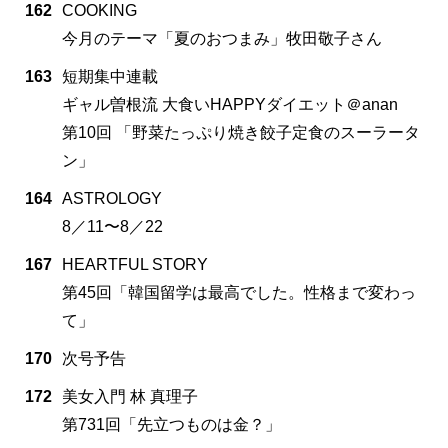
162
COOKING
今月のテーマ「夏のおつまみ」牧田敬子さん
163
短期集中連載
ギャル曽根流 大食いHAPPYダイエット＠anan
第10回 「野菜たっぷり焼き餃子定食のスーラータ
ン」
164
ASTROLOGY
8／11〜8／22
167
HEARTFUL STORY
第45回「韓国留学は最高でした。性格まで変わっ
て」
170
次号予告
172
美女入門 林 真理子
第731回「先立つものは金？」