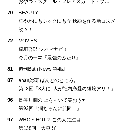
おやつ・スクール・フレアスカート・ブルー
70
BEAUTY
華やかにもシックにも☆ 秋顔を作る新コスメ
続々！
72
MOVIES
稲垣吾郎 シネマナビ！
今月の一本『最強のふたり』
81
週刊Bath News 第4回
87
anan総研 ほんとのところ。
第18回「3人に1人が社内恋愛の経験アリ！」
96
長谷川潤の 上を向いて笑おう♥
第92回「潤ちゃんに質問！」
97
WHO’S HOT？ この人に注目！
第138回 大泉 洋