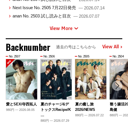
Next Issue No. 2505 7月22日発売
— 2026.07.14
anan No. 2503 試し読みと目次
— 2026.07.07
View More
Backnumber
View All
過去の号はこちらから
No. 2507
No. 2506
No. 2505
No. 2504
愛とSEX/寺西拓人
夏のチャージ&デ
夏の癒し旅
整う腸活20
トックスRecipe/K
2026/NEWS
島健
980円 — 2026.08.05
…
880円 — 2026.07.22
880円 — 202
880円 — 2026.07.29