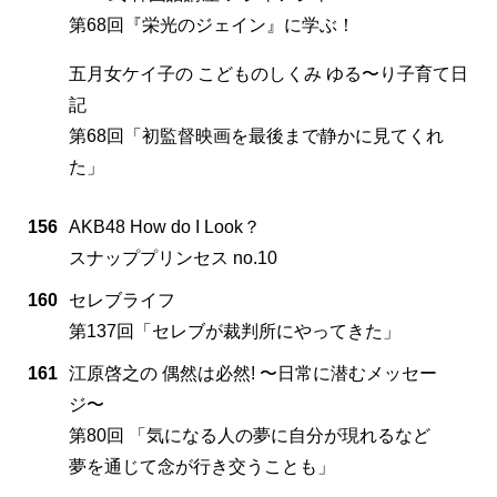
第68回『栄光のジェイン』に学ぶ！
五月女ケイ子の こどものしくみ ゆる〜り子育て日
記
第68回「初監督映画を最後まで静かに見てくれ
た」
156
AKB48 How do I Look？
スナッププリンセス no.10
160
セレブライフ
第137回「セレブが裁判所にやってきた」
161
江原啓之の 偶然は必然! 〜日常に潜むメッセー
ジ〜
第80回 「気になる人の夢に自分が現れるなど
夢を通じて念が行き交うことも」