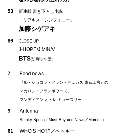
53
新連載 書き下ろし小説
「ミアキス・シンフォニー」
加藤シゲアキ
86
CLOSE UP
J-HOPE/JIMIN/V
BTS
(防弾少年団）
7
Food news
『ル・ショコラ・アラン・デュカス 東京工房』の
マカロン・フランボワーズ、
マンディアン オ・レ ミューズリー
9
Antenna
Smoky Spring／Must Buy and News／Morocco
61
WHO’S HOT?／ベッキー