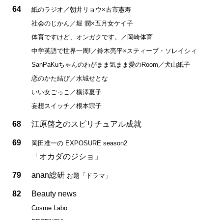
64
紙のラジオ／朝井リョウ×古市憲寿
社会のじかん／堀 潤×五月女ケイ子
体育ですけど、オンガクです。／岡崎体育
中学英語で世界一周!／鈴木亮平×スティーブ・ソレイシィ
SanPaKuちゃんのわがまま気まま愛のRoom／犬山紙子
恋のかた結び／水城せとな
いい女ごっこ／横澤夏子
妄想スイッチ／根本宗子
68
江原啓之のスピリチュアル成就
69
岡田准一の EXPOSURE season2
「オカダのジショ」
79
anan総研
お題「ドラマ」
82
Beauty news
Cosme Labo