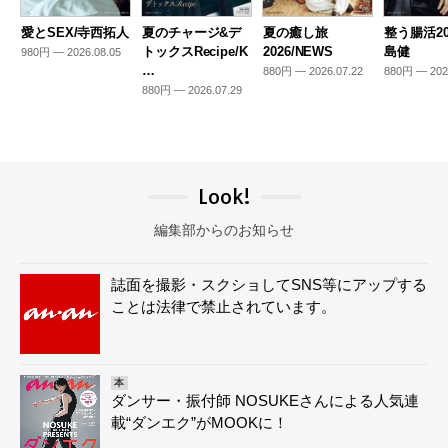
愛とSEX/寺西拓人
夏のチャージ&デ
夏の癒し旅
整う腸活20
トックスRecipe/K
2026/NEWS
島健
980円 — 2026.08.05
…
880円 — 2026.07.22
880円 — 202
880円 — 2026.07.29
Look!
編集部からのお知らせ
誌面を撮影・スクショしてSNS等にアップする
ことは法律で禁止されています。
本
ダンサー・振付師 NOSUKEさんによる人気連
載“ダンエク”がMOOKに！