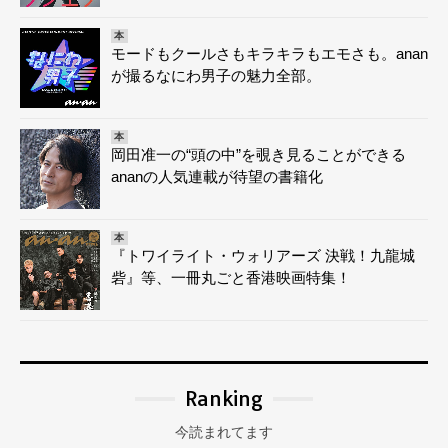
本
モードもクールさもキラキラもエモさも。anan
が撮るなにわ男子の魅力全部。
本
岡田准一の“頭の中”を覗き見ることができる
ananの人気連載が待望の書籍化
本
『トワイライト・ウォリアーズ 決戦！九龍城
砦』等、一冊丸ごと香港映画特集！
Ranking
今読まれてます