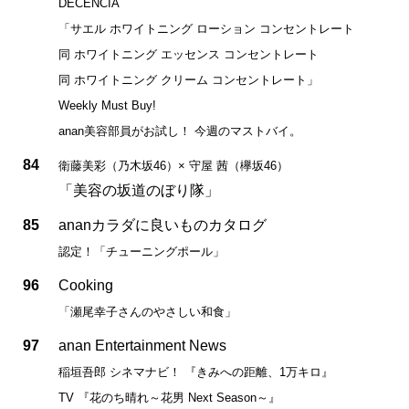
DECENCIA
「サエル ホワイトニング ローション コンセントレート
同 ホワイトニング エッセンス コンセントレート
同 ホワイトニング クリーム コンセントレート」
Weekly Must Buy!
anan美容部員がお試し！ 今週のマストバイ。
84
衛藤美彩（乃木坂46）× 守屋 茜（欅坂46）
「美容の坂道のぼり隊」
85
ananカラダに良いものカタログ
認定！「チューニングポール」
96
Cooking
「瀬尾幸子さんのやさしい和食」
97
anan Entertainment News
稲垣吾郎 シネマナビ！ 『きみへの距離、1万キロ』
TV 『花のち晴れ～花男 Next Season～』