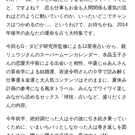
と、ですよね？ 恋も仕事もお金も人間関係も運気の流
れはどのように動いていくのか。いったいどこでチャン
スはつかめるのか…。というわけで、お待ちかね、2014
年後半のあなたの運命を占う大特集です。
今回もG・ダビデ研究所監修による12星座占いから、鏡
リュウジさんのスーパームーンカレンダー、水晶玉子さ
んの恋愛天中殺による出会いと相性、中森じゅあんさん
の算命学による結婚運、岩波令明さんの０学で読み解く
仕事運＆金運と大人気コンテンツはそのままに、夏休み
計画の参考になる風水トラベル、みんなでワイワイ楽し
みながら読めるセックス「球技」占いなど、盛りだくさ
んの内容。
今年前半、絶好調だった人はその波に引き続き乗ってい
くために、いまいちパッとしなかった人は巻き返しを図