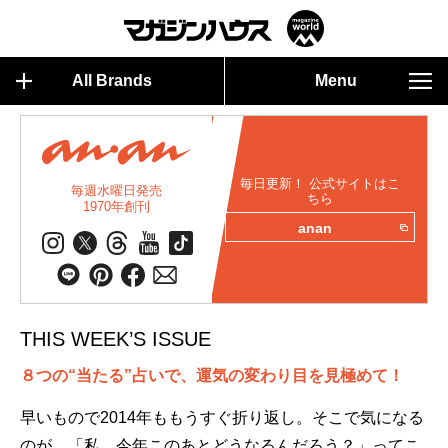
All Brands
Menu
毎日更新！ 公式サイトはこ
毎週水曜日発売
ちら
1970年創刊
anan
THIS WEEK’S ISSUE
８つの“当たる”占いで、運気の変わり目を見極めて！
早いもので2014年ももうすぐ折り返し。そこで気になる
のが、「私、今年このあとどうなるんだろう？」ってこ