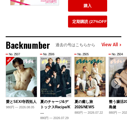
購入
定期購読 (27%OFF)
Backnumber
View All
過去の号はこちらから
No. 2507
No. 2506
No. 2505
No. 2504
愛とSEX/寺西拓人
夏のチャージ&デ
夏の癒し旅
整う腸活20
トックスRecipe/K
2026/NEWS
島健
980円 — 2026.08.05
…
880円 — 2026.07.22
880円 — 202
880円 — 2026.07.29