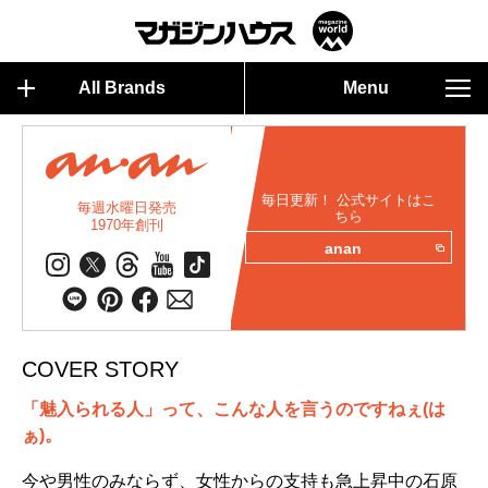
All Brands
Menu
毎日更新！ 公式サイトはこ
毎週水曜日発売
ちら
1970年創刊
anan
COVER STORY
「魅入られる人」って、こんな人を言うのですねぇ(は
ぁ)。
今や男性のみならず、女性からの支持も急上昇中の石原