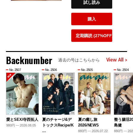
試し読み
購入
定期購読 (27%OFF)
Backnumber
View All
過去の号はこちらから
No. 2507
No. 2506
No. 2505
No. 2504
愛とSEX/寺西拓人
夏のチャージ&デ
夏の癒し旅
整う腸活20
トックスRecipe/K
2026/NEWS
島健
980円 — 2026.08.05
…
880円 — 2026.07.22
880円 — 202