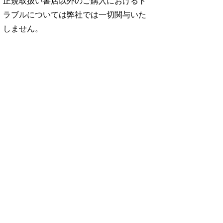
正規取扱い書店以外のご購入におけるト
ラブルについては弊社では一切関与いた
しません。
No. 2500
No. 2499
No. 2498