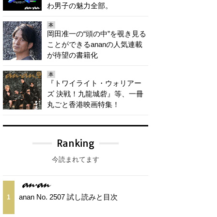
わ男子の魅力全部。
本
岡田准一の“頭の中”を覗き見る
ことができるananの人気連載
が待望の書籍化
本
『トワイライト・ウォリアー
ズ 決戦！九龍城砦』等、一冊
丸ごと香港映画特集！
Ranking
今読まれてます
anan No. 2507 試し読みと目次
1