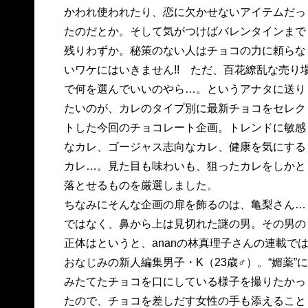
かわれ使われたり、恋に欠かせないアイテムだっ
たのだとか。そして気がつけばバレンタインまで
残りわずか。秘策のない人はチョコの力に頼らな
いワケにはいきません!! ただ、百花繚乱な売り
で何を選んでいいのやら…。というアナタに送り
たいのが、カレのタイプ別に最新チョコをセレク
トした今回のチョコレート企画。トレンドに敏感
なカレ、ゴージャス志向なカレ、健康を気にする
カレ…。見た目も味わいも、狙ったカレをしかと
落とせるものを厳選しました。
ちなみにそんな企画の扉を飾るのは、亀梨さん…
ではなく、鼻から上は見切れた謎の男。その男の
正体はというと、ananの林真理子さんの連載で
おなじみの新人編集男子・K（23歳♂）。“媚薬”に
みたてたチョコを口にしている様子を撮りたかっ
たので、チョコを差しだす女性の手も添えること