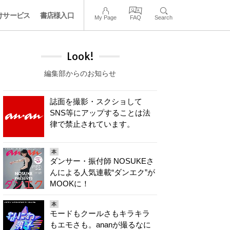
けサービス
書店様入口
My Page
FAQ
Search
Look!
編集部からのお知らせ
誌面を撮影・スクショして
SNS等にアップすることは法
律で禁止されています。
本
ダンサー・振付師 NOSUKEさ
んによる人気連載“ダンエク”が
MOOKに！
本
モードもクールさもキラキラ
もエモさも。ananが撮るなに