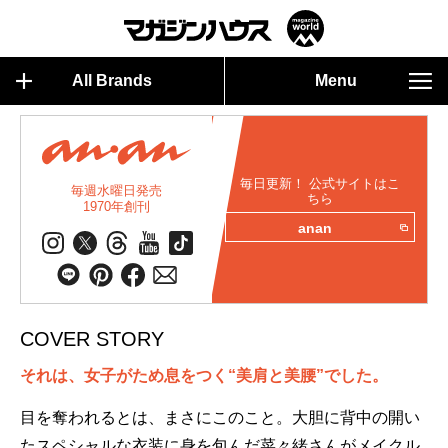
All Brands
Menu
毎日更新！ 公式サイトはこ
毎週水曜日発売
ちら
1970年創刊
anan
COVER STORY
それは、女子がため息をつく“美肩と美腰”でした。
目を奪われるとは、まさにこのこと。大胆に背中の開い
たスペシャルな衣装に身を包んだ菜々緒さんがメイクル