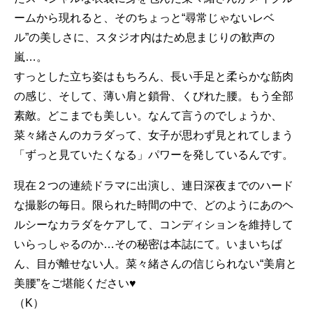
ームから現れると、そのちょっと“尋常じゃないレベ
ル”の美しさに、スタジオ内はため息まじりの歓声の
嵐…。
すっとした立ち姿はもちろん、長い手足と柔らかな筋肉
の感じ、そして、薄い肩と鎖骨、くびれた腰。もう全部
素敵。どこまでも美しい。なんて言うのでしょうか、
菜々緒さんのカラダって、女子が思わず見とれてしまう
「ずっと見ていたくなる」パワーを発しているんです。
現在２つの連続ドラマに出演し、連日深夜までのハード
な撮影の毎日。限られた時間の中で、どのようにあのヘ
ルシーなカラダをケアして、コンディションを維持して
いらっしゃるのか…その秘密は本誌にて。いまいちば
ん、目が離せない人。菜々緒さんの信じられない“美肩と
美腰”をご堪能ください♥
（K）