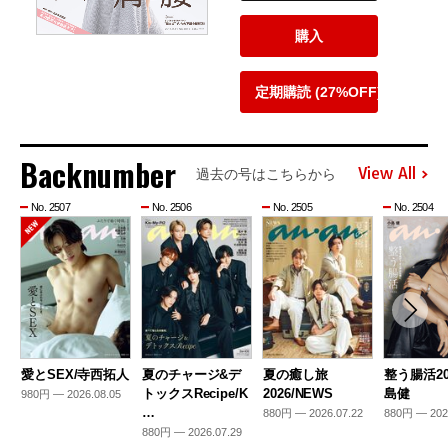
購入
定期購読 (27%OFF)
Backnumber
View All
過去の号はこちらから
No. 2507
No. 2506
No. 2505
No. 2504
愛とSEX/寺西拓人
夏のチャージ&デ
夏の癒し旅
整う腸活20
トックスRecipe/K
2026/NEWS
島健
980円 — 2026.08.05
…
880円 — 2026.07.22
880円 — 202
880円 — 2026.07.29