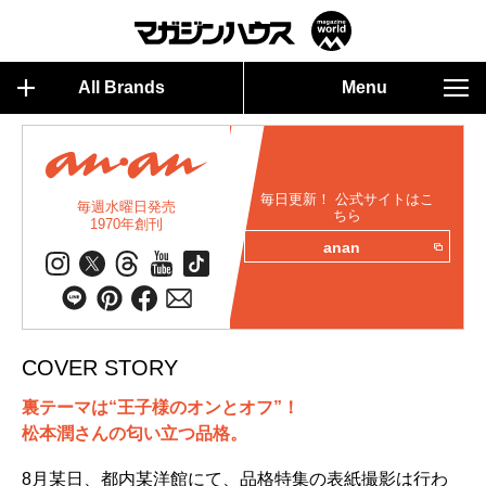
All Brands
Menu
毎日更新！ 公式サイトはこ
毎週水曜日発売
ちら
1970年創刊
anan
COVER STORY
裏テーマは“王子様のオンとオフ”！
松本潤さんの匂い立つ品格。
8月某日、都内某洋館にて、品格特集の表紙撮影は行わ