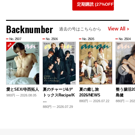
定期購読 (27%OFF)
Backnumber
View All
過去の号はこちらから
No. 2507
No. 2506
No. 2505
No. 2504
愛とSEX/寺西拓人
夏のチャージ&デ
夏の癒し旅
整う腸活20
トックスRecipe/K
2026/NEWS
島健
980円 — 2026.08.05
…
880円 — 2026.07.22
880円 — 202
880円 — 2026.07.29