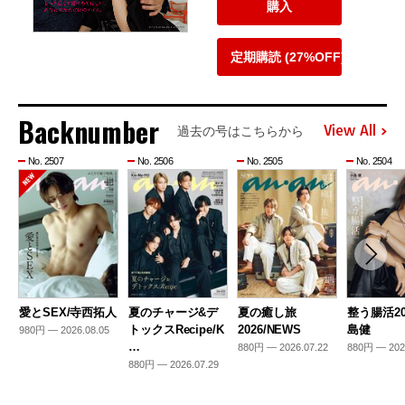
購入
定期購読 (27%OFF)
Backnumber
View All
過去の号はこちらから
No. 2507
No. 2506
No. 2505
No. 2504
愛とSEX/寺西拓人
夏のチャージ&デ
夏の癒し旅
整う腸活20
トックスRecipe/K
2026/NEWS
島健
980円 — 2026.08.05
…
880円 — 2026.07.22
880円 — 202
880円 — 2026.07.29