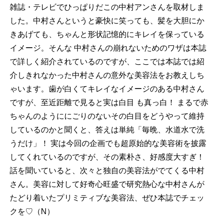
雑誌・テレビでひっぱりだこの中村アンさんを取材しま
した。中村さんというと豪快に笑っても、髪を大胆にか
きあげても、ちゃんと形状記憶的にキレイを保っている
イメージ。そんな 中村さんの崩れないためのワザは本誌
で詳しく紹介されているのですが、ここでは本誌では紹
介しきれなかった中村さんの意外な美容法をお教えしち
ゃいます。歯が白くてキレイなイメージのある中村さん
ですが、至近距離で見ると実は白目 も真っ白！ まるで赤
ちゃんのようににごりのないその白目をどうやって維持
しているのかと聞くと、答えは単純「毎晩、水道水で洗
うだけ」！ 実は今回の企画でも超原始的な美容術を披露
してくれているのですが、その素朴さ、好感度大すぎ！
話を聞いていると、次々と独自の美容法がでてくる中村
さん。美容に対して好奇心旺盛で研究熱心な中村さんが
たどり着いたプリミティブな美容法、ぜひ本誌でチェッ
クを♡（N）