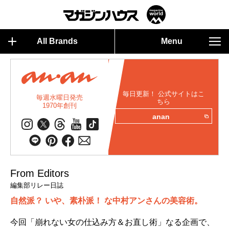
All Brands
Menu
毎日更新！ 公式サイトはこ
毎週水曜日発売
ちら
1970年創刊
anan
From Editors
編集部リレー日誌
自然派？ いや、素朴派！ な中村アンさんの美容術。
今回「崩れない女の仕込み方＆お直し術」なる企画で、