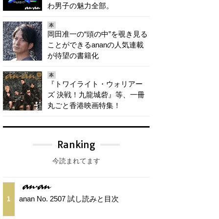
わ男子の魅力全部。
本
岡田准一の“頭の中”を覗き見る
ことができるananの人気連載
が待望の書籍化
本
『トワイライト・ウォリアー
ズ 決戦！九龍城砦』等、一冊
丸ごと香港映画特集！
Ranking
今読まれてます
anan No. 2507 試し読みと目次
1