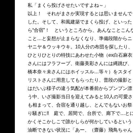
私「まくら投げさせたいですよね～」
以上！ それがまさか実現するとは思いませんで
した。そして、和風建築でまくら投げ、といった
ら“合宿”！ というところから、あんなことこん
こと…と妄想が止まらなくなり、準備段階からニ
ヤニヤ＆ウッキウキ。10人分の布団を探したり、
ひとりひとりの特技にあわせた小物（ex白石麻衣
さんにはフラフープ、衛藤美彩さんには縄跳び、
橋本奈々未さんにはホイッスル…等々）をスタイ
リストさんに用意してもらったり、普段の撮影と
はだいぶ様子の違う気配が本番前からプンプン漂
う中、いざ撮影当日を迎えてみると10人の可愛さ
も相まって、合宿を通り越し、とんでもないお祭
り騒ぎに‼ 庭で、居間で、台所で、廊下で…と
かくそこかしこで誰かしらが何かしているという
油断できない状況に「あー、（齋藤）飛鳥ちゃん