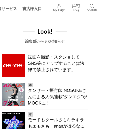
けサービス
書店様入口
My Page
FAQ
Search
Look!
編集部からのお知らせ
誌面を撮影・スクショして
SNS等にアップすることは法
律で禁止されています。
本
ダンサー・振付師 NOSUKEさ
んによる人気連載“ダンエク”が
MOOKに！
本
モードもクールさもキラキラ
もエモさも。ananが撮るなに