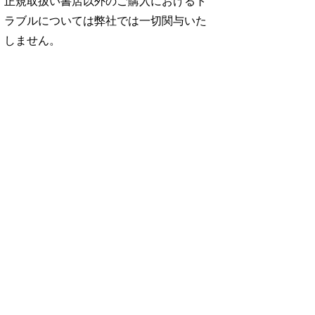
正規取扱い書店以外のご購入におけるト
ラブルについては弊社では一切関与いた
しません。
No. 2500
No. 2499
No. 2498