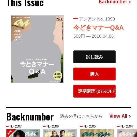
This Issue
Backnumber
アンアン No. 1999
今どきマナーQ&A
509円 — 2016.04.06
試し読み
購入
定期購読 (27%OFF)
Backnumber
View All
過去の号はこちらから
No. 2507
No. 2506
No. 2505
No. 2504