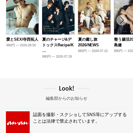
愛とSEX/寺西拓人
夏のチャージ&デ
夏の癒し旅
整う腸活20
トックスRecipe/K
2026/NEWS
島健
980円 — 2026.08.05
…
880円 — 2026.07.22
880円 — 202
880円 — 2026.07.29
Look!
編集部からのお知らせ
誌面を撮影・スクショしてSNS等にアップする
ことは法律で禁止されています。