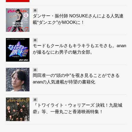
本
ダンサー・振付師 NOSUKEさんによる人気連
載“ダンエク”がMOOKに！
本
モードもクールさもキラキラもエモさも。anan
が撮るなにわ男子の魅力全部。
本
岡田准一の“頭の中”を覗き見ることができる
ananの人気連載が待望の書籍化
本
『トワイライト・ウォリアーズ 決戦！九龍城
砦』等、一冊丸ごと香港映画特集！