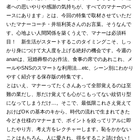
者への思いやりや感謝の気持ちが、すべてのマナーのベ
ースにあります」とは、今回の特集で取材させていただ
いたマナーコーチ・井垣利英さんのお言葉。そうなんで
す。心地よい人間関係を築くうえで、マナーは必須科
目！ 新生活がスタートするこのタイミングこそ、しっ
かり身につけて大人度を上げる絶好の機会です。今週の
ananは、冠婚葬祭のお作法、食事の席でのあれこれ、メ
ールやSNSのスマートな利用法…etc、シーン別にわかり
やすく紹介する保存版の特集です。
とはいえ、マナーってたくさんあって全部覚えるのは至
難の業だし、形だけ覚えても心がこもってない紋切り型
になってしまうだけ…。そこで、最低限これさえ覚えて
おけばОＫの基本のキから、時代の流れで生まれてきた
今どき仕様のマナーまで、ポイントを絞ってリアルに即
したやり方、考え方をレクチャーします。恥をかかない
ことはもちろん、人に愛され、得をすること請け合い！