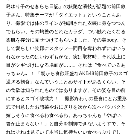
島ゆり子のせきらら日記』の妖艶な演技が話題の前田敦
子さん。特集テーマが「ダイエット」ということもあ
り、撮影では体のラインが強調された衣装に身をつつん
でもらい、その均整のとれたカラダ、つい触れたくなる
柔肌を存分に見せつけてもらいました。その美body、そ
して愛らしい笑顔にスタッフ一同目を奪われずにはいら
れなかったのはいわずもがな、実は取材時、それ以上に
目がクギづけになる場面が……。それは〝食べているあ
っちゃん〟！ 「朝から食欲旺盛なAKB48前田敦子のスゴ
過ぎる朝食」なんていうまとめサイトがあるくらい、そ
の食欲は知られたものではありますが、その姿を目の前
にするとスゴイ破壊力！！ 撮影終わりの昼食にとお重形
式で用意したお惣菜やおにぎりを次から次へパクパクと
嬉しそうに食べるわ食べるわ。あっちゃんも「やばい、
箸が止まらない！」と自分を制御できないようすで、そ
れはそれは見ていて本当に気持ちいい食べっぷりでし