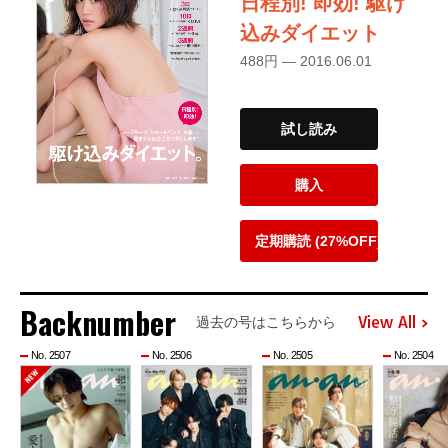
日程別! 即効! 駆け
込みダイエット
488円 — 2016.06.01
試し読み
購入
定期購読 (27%OFF)
Backnumber
View All
過去の号はこちらから
No. 2507
No. 2506
No. 2505
No. 2504