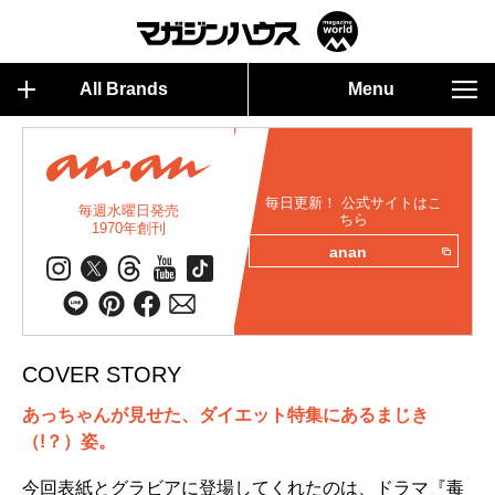
All Brands
Menu
毎日更新！ 公式サイトはこ
毎週水曜日発売
ちら
1970年創刊
anan
COVER STORY
あっちゃんが見せた、ダイエット特集にあるまじき
（!？）姿。
今回表紙とグラビアに登場してくれたのは、ドラマ『毒