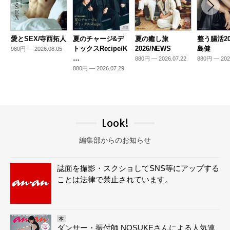
愛とSEX/寺西拓人
夏のチャージ&デ
夏の癒し旅
整う腸活20
トックスRecipe/K
2026/NEWS
島健
980円 — 2026.08.05
…
880円 — 2026.07.22
880円 — 202
880円 — 2026.07.29
Look!
編集部からのお知らせ
誌面を撮影・スクショしてSNS等にアップする
ことは法律で禁止されています。
本
ダンサー・振付師 NOSUKEさんによる人気連