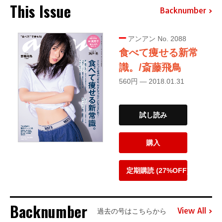
This Issue
Backnumber
アンアン No. 2088
食べて痩せる新常
識。/斎藤飛鳥
560円 — 2018.01.31
試し読み
購入
定期購読 (27%OFF)
Backnumber
View All
過去の号はこちらから