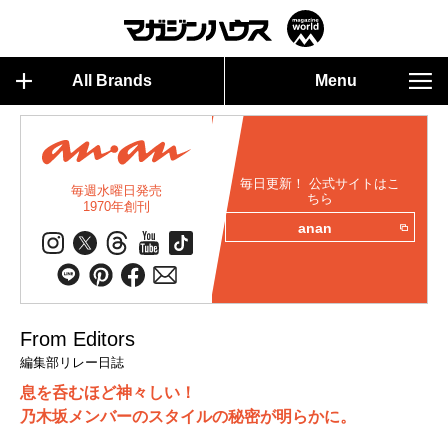
All Brands
Menu
毎日更新！ 公式サイトはこ
毎週水曜日発売
ちら
1970年創刊
anan
From Editors
編集部リレー日誌
息を呑むほど神々しい！
乃木坂メンバーのスタイルの秘密が明らかに。