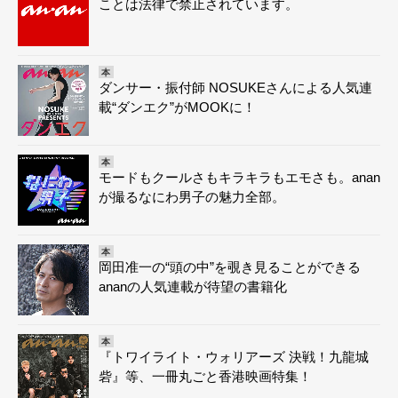
ことは法律で禁止されています。
本
ダンサー・振付師 NOSUKEさんによる人気連
載“ダンエク”がMOOKに！
本
モードもクールさもキラキラもエモさも。anan
が撮るなにわ男子の魅力全部。
本
岡田准一の“頭の中”を覗き見ることができる
ananの人気連載が待望の書籍化
本
『トワイライト・ウォリアーズ 決戦！九龍城
砦』等、一冊丸ごと香港映画特集！