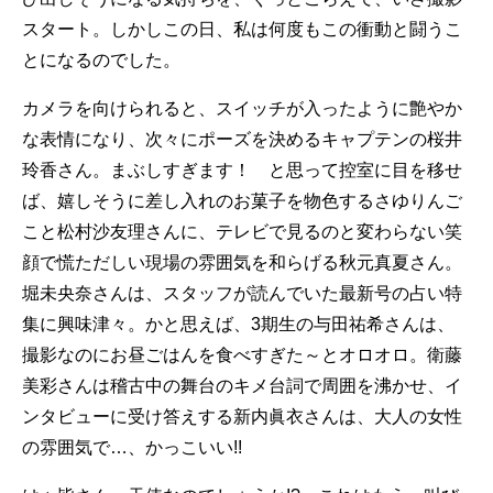
スタート。しかしこの日、私は何度もこの衝動と闘うこ
とになるのでした。
カメラを向けられると、スイッチが入ったように艶やか
な表情になり、次々にポーズを決めるキャプテンの桜井
玲香さん。まぶしすぎます！ と思って控室に目を移せ
ば、嬉しそうに差し入れのお菓子を物色するさゆりんご
こと松村沙友理さんに、テレビで見るのと変わらない笑
顔で慌ただしい現場の雰囲気を和らげる秋元真夏さん。
堀未央奈さんは、スタッフが読んでいた最新号の占い特
集に興味津々。かと思えば、3期生の与田祐希さんは、
撮影なのにお昼ごはんを食べすぎた～とオロオロ。衛藤
美彩さんは稽古中の舞台のキメ台詞で周囲を沸かせ、イ
ンタビューに受け答えする新内眞衣さんは、大人の女性
の雰囲気で…、かっこいい!!