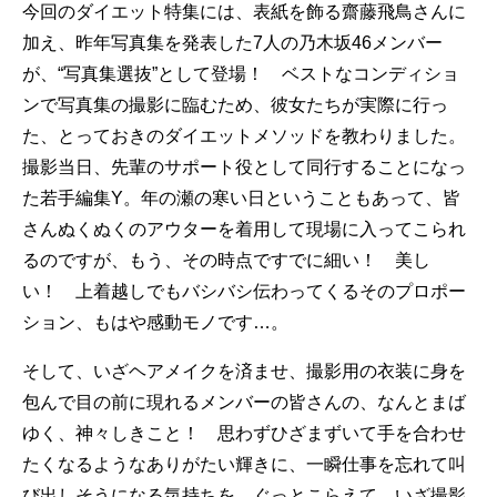
今回のダイエット特集には、表紙を飾る齋藤飛鳥さんに
加え、昨年写真集を発表した7人の乃木坂46メンバー
が、“写真集選抜”として登場！ ベストなコンディショ
ンで写真集の撮影に臨むため、彼女たちが実際に行っ
た、とっておきのダイエットメソッドを教わりました。
撮影当日、先輩のサポート役として同行することになっ
た若手編集Y。年の瀬の寒い日ということもあって、皆
さんぬくぬくのアウターを着用して現場に入ってこられ
るのですが、もう、その時点ですでに細い！ 美し
い！ 上着越しでもバシバシ伝わってくるそのプロポー
ション、もはや感動モノです…。
そして、いざヘアメイクを済ませ、撮影用の衣装に身を
包んで目の前に現れるメンバーの皆さんの、なんとまば
ゆく、神々しきこと！ 思わずひざまずいて手を合わせ
たくなるようなありがたい輝きに、一瞬仕事を忘れて叫
び出しそうになる気持ちを、ぐっとこらえて、いざ撮影