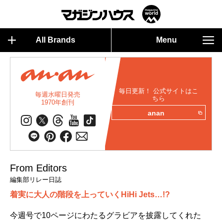
All Brands
Menu
毎日更新！ 公式サイトはこ
毎週水曜日発売
ちら
1970年創刊
anan
From Editors
編集部リレー日誌
着実に大人の階段を上っていくHiHi Jets…!?
今週号で10ページにわたるグラビアを披露してくれた