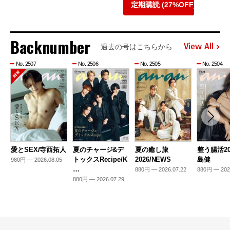
定期購読 (27%OFF)
Backnumber
View All
過去の号はこちらから
No. 2507
No. 2506
No. 2505
No. 2504
愛とSEX/寺西拓人
夏のチャージ&デ
夏の癒し旅
整う腸活20
トックスRecipe/K
2026/NEWS
島健
980円 — 2026.08.05
…
880円 — 2026.07.22
880円 — 202
880円 — 2026.07.29