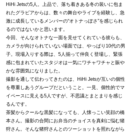
HiHi Jetsの5人。上品で、落ち着きある冬の装いに包ま
れたグラビアからは、数々の舞台やライブを経験し、急
激に成長しているメンバーの“オトナっぽさ”を感じられ
るのではないかと思います。
今回、そんなオトナな一面を見せてくれている彼らも、
カメラが向けられていない場面では、やっぱり10代の男
子。現場入りする際は、5人揃って仲良く登場し、緊張
感に包まれていたスタジオは一気にワチャワチャと賑や
かな雰囲気になりました。
撮影を通して伝わってきたのは、HiHi Jetsが互いの個性
を尊重しあうグループだということ。一見、個性的でマ
イペースに見える5人ですが、不思議とまとまりを感じ
るんです。
茶髪からクールな黒髪になっても、人懐っこい笑顔の橋
本さん。撮影の合間にお弁当のチョイスを真剣に悩む猪
狩さん。そんな猪狩さんとのツーショットを照れながら