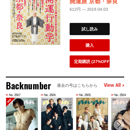
開運旅 京都・奈良
612円 — 2019.04.03
試し読み
購入
定期購読 (27%OFF)
Backnumber
View All
過去の号はこちらから
No. 2507
No. 2506
No. 2505
No. 2504