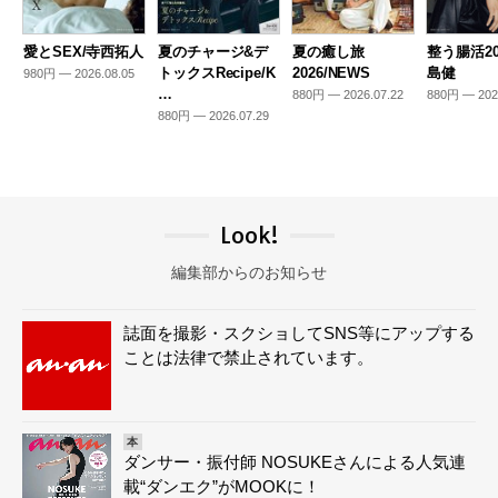
愛とSEX/寺西拓人
夏のチャージ&デ
夏の癒し旅
整う腸活20
トックスRecipe/K
2026/NEWS
島健
980円 — 2026.08.05
…
880円 — 2026.07.22
880円 — 202
880円 — 2026.07.29
Look!
編集部からのお知らせ
誌面を撮影・スクショしてSNS等にアップする
ことは法律で禁止されています。
本
ダンサー・振付師 NOSUKEさんによる人気連
載“ダンエク”がMOOKに！