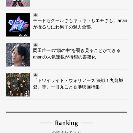
本
モードもクールさもキラキラもエモさも。anan
が撮るなにわ男子の魅力全部。
本
岡田准一の“頭の中”を覗き見ることができる
ananの人気連載が待望の書籍化
本
『トワイライト・ウォリアーズ 決戦！九龍城
砦』等、一冊丸ごと香港映画特集！
Ranking
今読まれてます