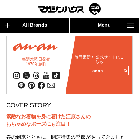
All Brands
Menu
毎日更新！ 公式サイトはこ
毎週水曜日発売
ちら
1970年創刊
anan
COVER STORY
素敵なお着物を身に着けた江原さんの、
おちゃめなポーズにも注目！
春の到来とともに、開運特集の季節がやってきました。