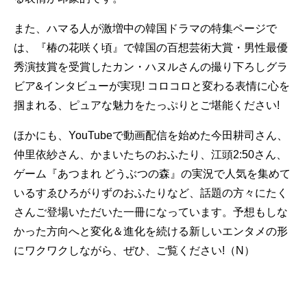
また、ハマる人が激増中の韓国ドラマの特集ページで
は、『椿の花咲く頃』で韓国の百想芸術大賞・男性最優
秀演技賞を受賞したカン・ハヌルさんの撮り下ろしグラ
ビア&インタビューが実現! コロコロと変わる表情に心を
掴まれる、ピュアな魅力をたっぷりとご堪能ください!
ほかにも、YouTubeで動画配信を始めた今田耕司さん、
仲里依紗さん、かまいたちのおふたり、江頭2:50さん、
ゲーム『あつまれ どうぶつの森』の実況で人気を集めて
いるすゑひろがりずのおふたりなど、話題の方々にたく
さんご登場いただいた一冊になっています。予想もしな
かった方向へと変化＆進化を続ける新しいエンタメの形
にワクワクしながら、ぜひ、ご覧ください!（N）