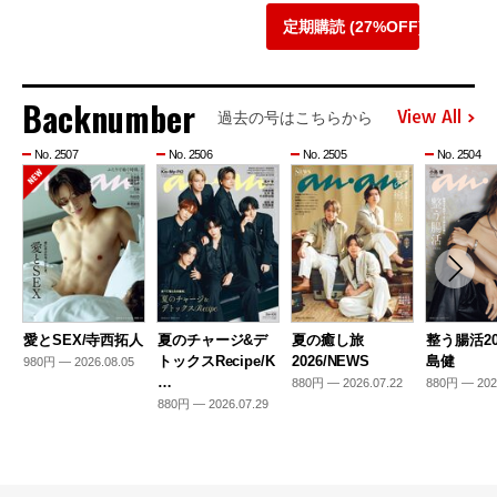
定期購読 (27%OFF)
Backnumber
View All
過去の号はこちらから
No. 2507
No. 2506
No. 2505
No. 2504
愛とSEX/寺西拓人
夏のチャージ&デ
夏の癒し旅
整う腸活20
トックスRecipe/K
2026/NEWS
島健
980円 — 2026.08.05
…
880円 — 2026.07.22
880円 — 202
880円 — 2026.07.29