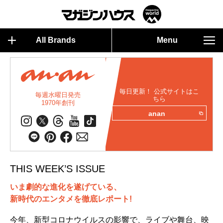
All Brands
Menu
毎日更新！ 公式サイトはこ
毎週水曜日発売
ちら
1970年創刊
anan
THIS WEEK’S ISSUE
いま劇的な進化を遂げている、
新時代のエンタメを徹底レポート!
今年、新型コロナウイルスの影響で、ライブや舞台、映