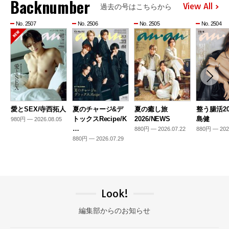
Backnumber
View All
過去の号はこちらから
No. 2507
No. 2506
No. 2505
No. 2504
愛とSEX/寺西拓人
夏のチャージ&デ
夏の癒し旅
整う腸活20
トックスRecipe/K
2026/NEWS
島健
980円 — 2026.08.05
…
880円 — 2026.07.22
880円 — 202
880円 — 2026.07.29
Look!
編集部からのお知らせ