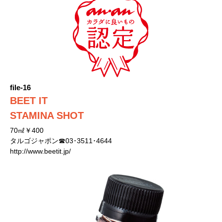
file-16
BEET IT
STAMINA SHOT
70㎖￥400
タルゴジャポン☎03･3511･4644
http://www.beetit.jp/