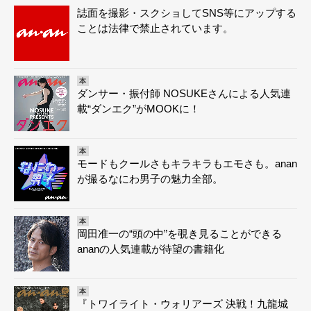
誌面を撮影・スクショしてSNS等にアップする
ことは法律で禁止されています。
本
ダンサー・振付師 NOSUKEさんによる人気連
載“ダンエク”がMOOKに！
本
モードもクールさもキラキラもエモさも。anan
が撮るなにわ男子の魅力全部。
本
岡田准一の“頭の中”を覗き見ることができる
ananの人気連載が待望の書籍化
本
『トワイライト・ウォリアーズ 決戦！九龍城