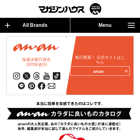
All Brands
Menu
毎日更新！ 公式サイトはこ
毎週水曜日発売
ちら
1970年創刊
anan