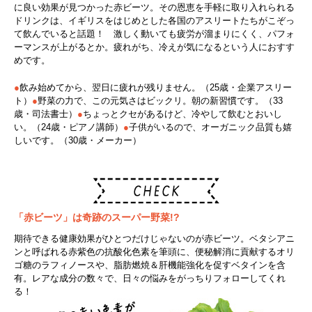
に良い効果が見つかった赤ビーツ。その恩恵を手軽に取り入れられる
ドリンクは、イギリスをはじめとした各国のアスリートたちがこぞっ
て飲んでいると話題！ 激しく動いても疲労が溜まりにくく、パフォ
ーマンスが上がるとか。疲れがち、冷えが気になるという人におすす
めです。
●
飲み始めてから、翌日に疲れが残りません。（25歳・企業アスリー
ト）
●
野菜の力で、この元気さはビックリ。朝の新習慣です。（33
歳・司法書士）
●
ちょっとクセがあるけど、冷やして飲むとおいし
い。（24歳・ピアノ講師）
●
子供がいるので、オーガニック品質も嬉
しいです。（30歳・メーカー）
「赤ビーツ」は奇跡のスーパー野菜!?
期待できる健康効果がひとつだけじゃないのが赤ビーツ。ベタシアニ
ンと呼ばれる赤紫色の抗酸化色素を筆頭に、便秘解消に貢献するオリ
ゴ糖のラフィノースや、脂肪燃焼＆肝機能強化を促すベタインを含
有。レアな成分の数々で、日々の悩みをがっちりフォローしてくれ
る！