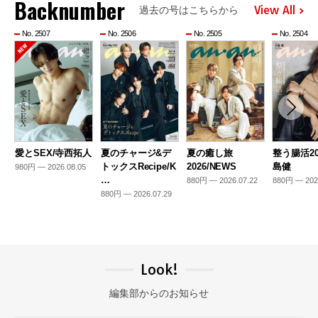
Backnumber
View All
過去の号はこちらから
No. 2507
No. 2506
No. 2505
No. 2504
愛とSEX/寺西拓人
夏のチャージ&デ
夏の癒し旅
整う腸活20
トックスRecipe/K
2026/NEWS
島健
980円 — 2026.08.05
…
880円 — 2026.07.22
880円 — 202
880円 — 2026.07.29
Look!
編集部からのお知らせ