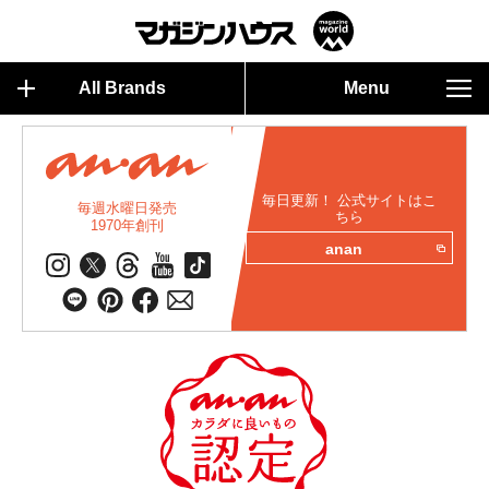
All Brands
Menu
毎日更新！ 公式サイトはこ
毎週水曜日発売
ちら
1970年創刊
anan