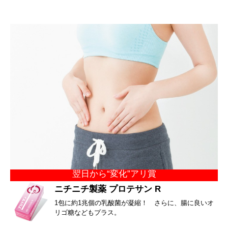
翌日から“変化”アリ賞
ニチニチ製薬 プロテサン R
1包に約1兆個の乳酸菌が凝縮！ さらに、腸に良いオ
リゴ糖などもプラス。