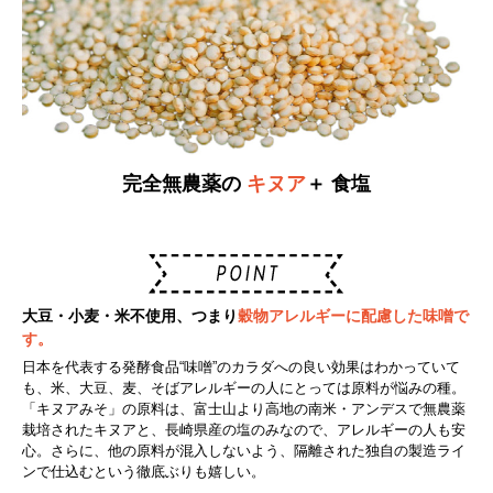
完全無農薬の
キヌア
＋ 食塩
大豆・小麦・米不使用、つまり
穀物アレルギーに配慮した味噌で
す。
日本を代表する発酵食品“味噌”のカラダへの良い効果はわかっていて
も、米、大豆、麦、そばアレルギーの人にとっては原料が悩みの種。
「キヌアみそ」の原料は、富士山より高地の南米・アンデスで無農薬
栽培されたキヌアと、長崎県産の塩のみなので、アレルギーの人も安
心。さらに、他の原料が混入しないよう、隔離された独自の製造ライ
ンで仕込むという徹底ぶりも嬉しい。