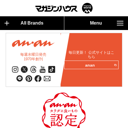
All Brands
Menu
毎日更新！ 公式サイトはこ
毎週水曜日発売
ちら
1970年創刊
anan