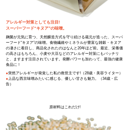
アレルギー対策としても注目!
スーパーフード“キヌア”の味噌。
麹菌が元気に育つ、天然醸造方式を守り続ける蔵元が造った、スーパ
ーフード“キヌア”の味噌。食物繊維やミネラルが豊富な雑穀・キヌア
の凄さに着目し、商品化されたのはなんと20年ほど前。最近、栄養価
の高さはもちろん、小麦や大豆などのアレルギー対策にもバッチリ
と、ますます注目されています。発酵パワーも加わって、最強の健康
食品に！
●
突然アレルギーが発覚した私の救世主です!（28歳・美容ライター）
●
上品な西京味噌みたいに感じる、優しい甘さも魅力。（34歳・広
告）
原材料はこれだけ!