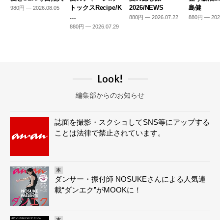
トックスRecipe/K
2026/NEWS
島健
980円 — 2026.08.05
…
880円 — 2026.07.22
880円 — 202
880円 — 2026.07.29
Look!
編集部からのお知らせ
誌面を撮影・スクショしてSNS等にアップする
ことは法律で禁止されています。
本
ダンサー・振付師 NOSUKEさんによる人気連
載“ダンエク”がMOOKに！
本