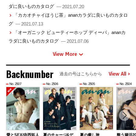
ダに良いものカタログ
— 2021.07.20
「カカオチャイほうじ茶」ananカラダに良いものカタロ
グ
— 2021.07.13
「オーガニック ビューティーホップ ディーバ」ananカ
ラダに良いものカタログ
— 2021.07.06
View More
Backnumber
View All
過去の号はこちらから
No. 2507
No. 2506
No. 2505
No. 2504
愛とSEX/寺西拓人
夏のチャージ&デ
夏の癒し旅
整う腸活20