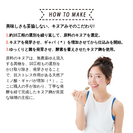
美味しさも妥協しない、キヌアみそのこだわり!
1.
約10工程の選別を繰り返して、原料のキヌアを選定。
2.
キヌアを発芽させ、ギャバ（＊）を増加させてから仕込みを開始。
3.
ゆっくりと菌を発育させ、酵素を蓄えさせたキヌア麹を使用。
原料のキヌアは、無農薬ゆえ混入
する異物を、10工程もの選別を
かけ取り除き、発芽させること
で、抗ストレス作用がある天然ア
ミノ酸・ギャバが増加（＊）。こ
こに職人の手が加わり、丁寧な発
酵を経て完成したキヌア麹が良質
な味噌の主役に。