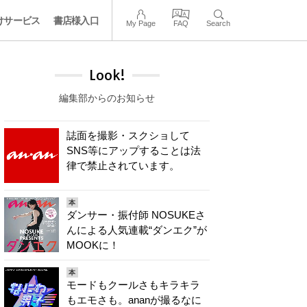
けサービス
書店様入口
My Page
FAQ
Search
Look!
編集部からのお知らせ
誌面を撮影・スクショして
SNS等にアップすることは法
律で禁止されています。
本
ダンサー・振付師 NOSUKEさ
んによる人気連載“ダンエク”が
MOOKに！
本
モードもクールさもキラキラ
もエモさも。ananが撮るなに