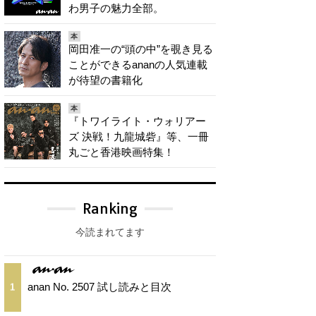
わ男子の魅力全部。
本
岡田准一の“頭の中”を覗き見る
ことができるananの人気連載
が待望の書籍化
本
『トワイライト・ウォリアー
ズ 決戦！九龍城砦』等、一冊
丸ごと香港映画特集！
Ranking
今読まれてます
anan No. 2507 試し読みと目次
1