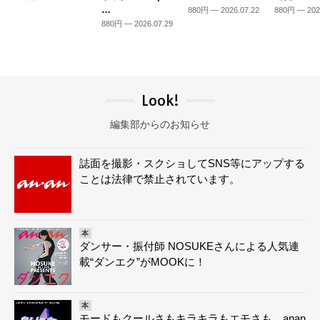
…
880円 — 2026.07.22
880円 — 202
880円 — 2026.07.29
Look!
編集部からのお知らせ
誌面を撮影・スクショしてSNS等にアップする
ことは法律で禁止されています。
本
ダンサー・振付師 NOSUKEさんによる人気連
載“ダンエク”がMOOKに！
本
モードもクールさもキラキラもエモさも。anan