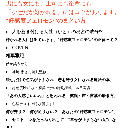
男にも女にも。上司にも後輩にも。
「なぜだか好かれる」にはコツがあります。
“好感度フェロモン”のまとい方
人を惹き付ける女性（ひと）の秘密の成分!?
好かれる人には出ています。“好感度フェロモン”の正体って？
COVER
相葉雅紀
僕が笑うから。
神崎 恵さん特別監修
読むだけで色気がまぶされ、恋を誘う女になれる魔法の本。
好感度No.1水ト麻美アナの特別講義、本日開講！
「あの人感じいいね」と思われる、笑顔・声・言葉の磨き方。
心理テストで呼び覚ます!
何が売り？ 何が足りない？ あなたの“好感度フェロモン”。
セロトニンをたっぷり出して、“幸せが止まらない女”にな
る！