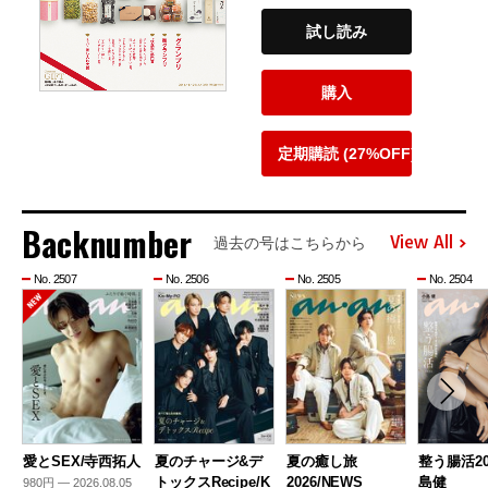
試し読み
購入
定期購読 (27%OFF)
Backnumber
View All
過去の号はこちらから
No. 2507
No. 2506
No. 2505
No. 2504
愛とSEX/寺西拓人
夏のチャージ&デ
夏の癒し旅
整う腸活20
トックスRecipe/K
2026/NEWS
島健
980円 — 2026.08.05