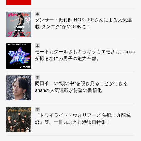
本
ダンサー・振付師 NOSUKEさんによる人気連
載“ダンエク”がMOOKに！
本
モードもクールさもキラキラもエモさも。anan
が撮るなにわ男子の魅力全部。
本
岡田准一の“頭の中”を覗き見ることができる
ananの人気連載が待望の書籍化
本
『トワイライト・ウォリアーズ 決戦！九龍城
砦』等、一冊丸ごと香港映画特集！