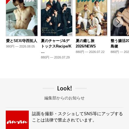
愛とSEX/寺西拓人
夏のチャージ&デ
夏の癒し旅
整う腸活20
トックスRecipe/K
2026/NEWS
島健
980円 — 2026.08.05
…
880円 — 2026.07.22
880円 — 202
880円 — 2026.07.29
Look!
編集部からのお知らせ
誌面を撮影・スクショしてSNS等にアップする
ことは法律で禁止されています。