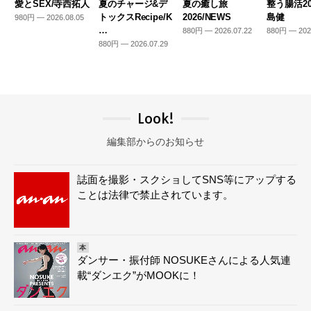
愛とSEX/寺西拓人
夏のチャージ&デ
夏の癒し旅
整う腸活20
トックスRecipe/K
2026/NEWS
島健
980円 — 2026.08.05
…
880円 — 2026.07.22
880円 — 202
880円 — 2026.07.29
Look!
編集部からのお知らせ
誌面を撮影・スクショしてSNS等にアップする
ことは法律で禁止されています。
本
ダンサー・振付師 NOSUKEさんによる人気連
載“ダンエク”がMOOKに！