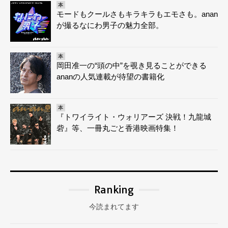
本
モードもクールさもキラキラもエモさも。anan
が撮るなにわ男子の魅力全部。
本
岡田准一の“頭の中”を覗き見ることができる
ananの人気連載が待望の書籍化
本
『トワイライト・ウォリアーズ 決戦！九龍城
砦』等、一冊丸ごと香港映画特集！
Ranking
今読まれてます