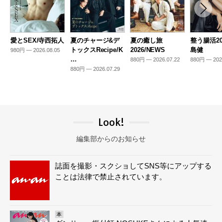
愛とSEX/寺西拓人
夏のチャージ&デ
夏の癒し旅
整う腸活20
トックスRecipe/K
2026/NEWS
島健
980円 — 2026.08.05
…
880円 — 2026.07.22
880円 — 202
880円 — 2026.07.29
Look!
編集部からのお知らせ
誌面を撮影・スクショしてSNS等にアップする
ことは法律で禁止されています。
本