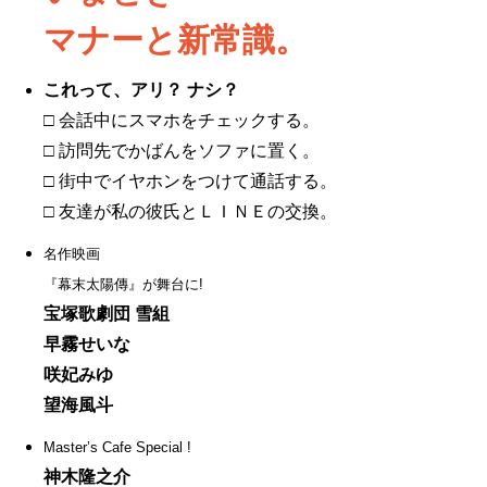
マナーと新常識。
これって、アリ？ ナシ？
□ 会話中にスマホをチェックする。
□ 訪問先でかばんをソファに置く。
□ 街中でイヤホンをつけて通話する。
□ 友達が私の彼氏とＬＩＮＥの交換。
名作映画
『幕末太陽傳』が舞台に!
宝塚歌劇団 雪組
早霧せいな
咲妃みゆ
望海風斗
Master’s Cafe Special !
神木隆之介