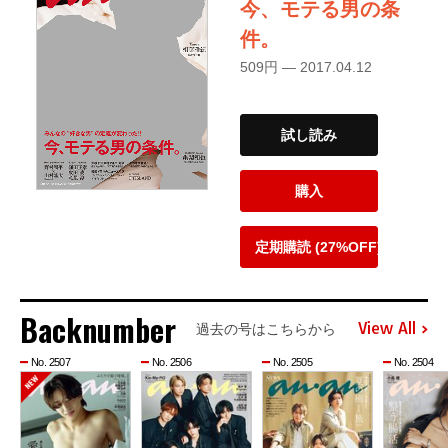
今、モテる男の条
件。
509円 — 2017.04.12
試し読み
購入
定期購読 (27%OFF)
Backnumber
View All
過去の号はこちらから
No. 2507
No. 2506
No. 2505
No. 2504