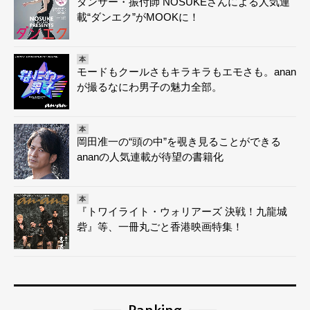
ダンサー・振付師 NOSUKEさんによる人気連
載“ダンエク”がMOOKに！
本
モードもクールさもキラキラもエモさも。anan
が撮るなにわ男子の魅力全部。
本
岡田准一の“頭の中”を覗き見ることができる
ananの人気連載が待望の書籍化
本
『トワイライト・ウォリアーズ 決戦！九龍城
砦』等、一冊丸ごと香港映画特集！