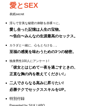
愛とSEX
表紙secret
淫らで甘美な秘密の体験を赤裸々に。
愛し合った記憶は人生の宝物。
〜告白〜みんなの生涯最高のセックス。
カラダと一緒に、心もとろける…。
至福の感覚を味わうための3つの秘密。
独身男性100人にアンケート!
「彼女とはじめて一夜を過ごすときの、
正直な胸の内を教えてください!」
二人でさらなる高みに昇りたい!
必勝テクでセックススキルをUP。
特別付録
Presented by SILK LABO