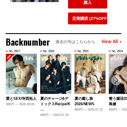
購入
定期購読 (27%OFF)
Backnumber
View All
過去の号はこちらから
No. 2507
No. 2506
No. 2505
No. 2504
愛とSEX/寺西拓人
夏のチャージ&デ
夏の癒し旅
整う腸活20
トックスRecipe/K
2026/NEWS
島健
980円 — 2026.08.05
…
880円 — 2026.07.22
880円 — 202
880円 — 2026.07.29