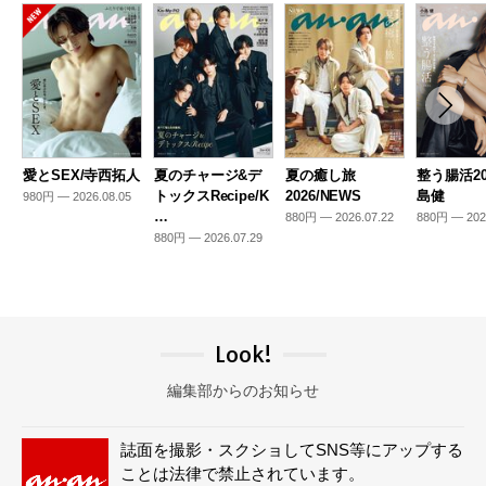
愛とSEX/寺西拓人
夏のチャージ&デ
夏の癒し旅
整う腸活20
トックスRecipe/K
2026/NEWS
島健
980円 — 2026.08.05
…
880円 — 2026.07.22
880円 — 202
880円 — 2026.07.29
Look!
編集部からのお知らせ
誌面を撮影・スクショしてSNS等にアップする
ことは法律で禁止されています。