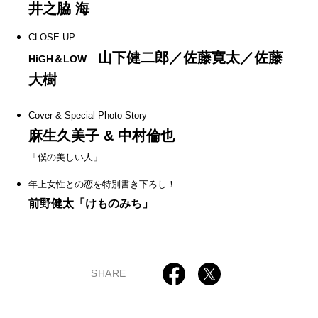
井之脇 海
CLOSE UP
山下健二郎／佐藤寛太／佐藤
HiGH＆LOW
大樹
Cover & Special Photo Story
麻生久美子 & 中村倫也
「僕の美しい人」
年上女性との恋を特別書き下ろし！
前野健太「けものみち」
SHARE