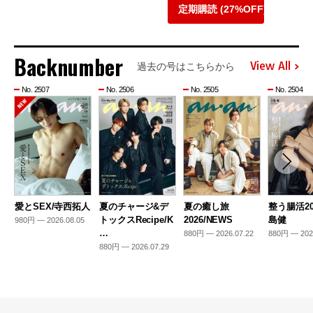
定期購読 (27%OFF)
Backnumber
View All
過去の号はこちらから
No. 2507
No. 2506
No. 2505
No. 2504
愛とSEX/寺西拓人
夏のチャージ&デ
夏の癒し旅
整う腸活20
トックスRecipe/K
2026/NEWS
島健
980円 — 2026.08.05
…
880円 — 2026.07.22
880円 — 202
880円 — 2026.07.29