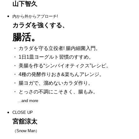
山下智久
内から外からアプローチ!
カラダを強くする、
腸活。
・ カラダを守る立役者! 腸内細菌入門。
・ 1日1皿ヨーグルト習慣のすすめ。
・ 美腸を作る“シンバイオティクス”レシピ。
・ 4種の発酵作りおき&楽ちんアレンジ。
・ 腸ヨガで、溜めないカラダ作り。
・ とっさの不調にこそきく、腸もみ。
…and more
CLOSE UP
宮舘涼太
（Snow Man）