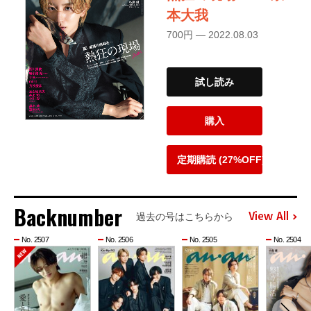
本大我
700円 — 2022.08.03
試し読み
購入
定期購読 (27%OFF)
Backnumber
View All
過去の号はこちらから
No. 2507
No. 2506
No. 2505
No. 2504