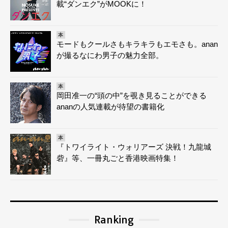
載“ダンエク”がMOOKに！
本
モードもクールさもキラキラもエモさも。anan
が撮るなにわ男子の魅力全部。
本
岡田准一の“頭の中”を覗き見ることができる
ananの人気連載が待望の書籍化
本
『トワイライト・ウォリアーズ 決戦！九龍城
砦』等、一冊丸ごと香港映画特集！
Ranking