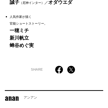
誠子
オダウエダ
／
（尼神インター）
人気作家が描く
官能ショートストーリー。
一穂ミチ
新川帆立
蝉谷めぐ実
SHARE
anan
アンアン