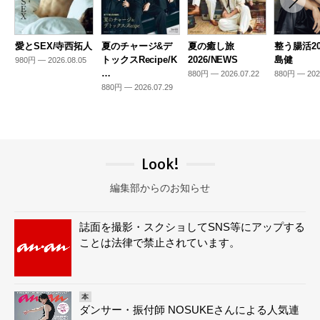
愛とSEX/寺西拓人
夏のチャージ&デ
夏の癒し旅
整う腸活20
トックスRecipe/K
2026/NEWS
島健
980円 — 2026.08.05
…
880円 — 2026.07.22
880円 — 202
880円 — 2026.07.29
Look!
編集部からのお知らせ
誌面を撮影・スクショしてSNS等にアップする
ことは法律で禁止されています。
本
ダンサー・振付師 NOSUKEさんによる人気連