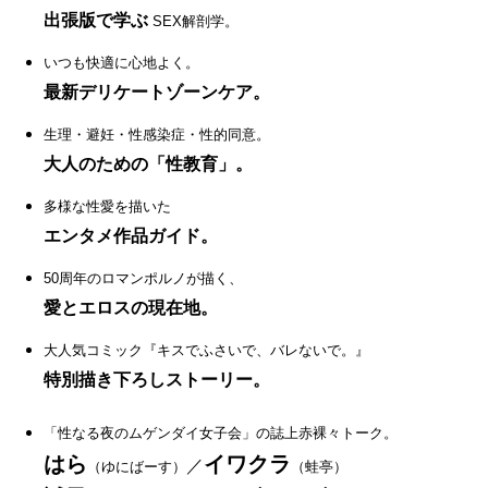
出張版で学ぶ
SEX解剖学。
いつも快適に心地よく。
最新デリケートゾーンケア。
生理・避妊・性感染症・性的同意。
大人のための「性教育」。
多様な性愛を描いた
エンタメ作品ガイド。
50周年のロマンポルノが描く、
愛とエロスの現在地。
大人気コミック『キスでふさいで、バレないで。』
特別描き下ろしストーリー。
「性なる夜のムゲンダイ女子会」の誌上赤裸々トーク。
はら
イワクラ
／
（ゆにばーす）
（蛙亭）