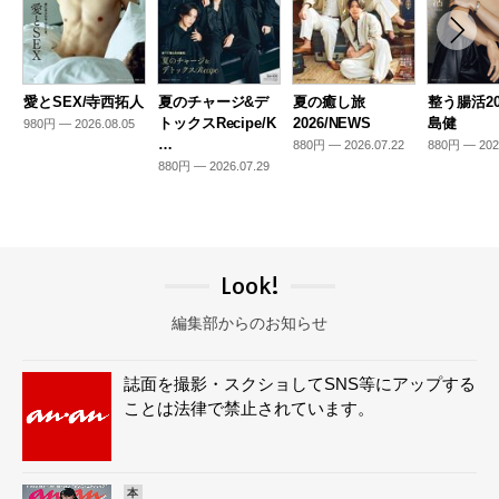
愛とSEX/寺西拓人
夏のチャージ&デ
夏の癒し旅
整う腸活20
トックスRecipe/K
2026/NEWS
島健
980円 — 2026.08.05
…
880円 — 2026.07.22
880円 — 202
880円 — 2026.07.29
Look!
編集部からのお知らせ
誌面を撮影・スクショしてSNS等にアップする
ことは法律で禁止されています。
本