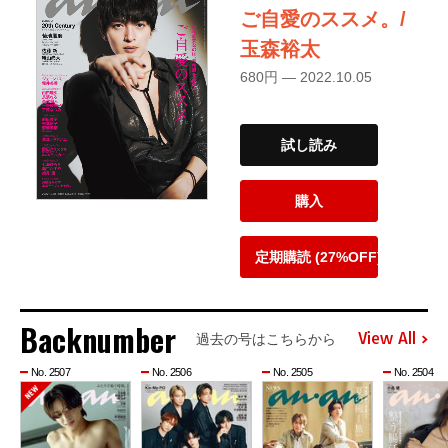
ご自愛のススメ。/
玉森裕太
680円 — 2022.10.05
試し読み
購入
定期購読 (27%OFF)
Backnumber
View All
過去の号はこちらから
No. 2507
No. 2506
No. 2505
No. 2504