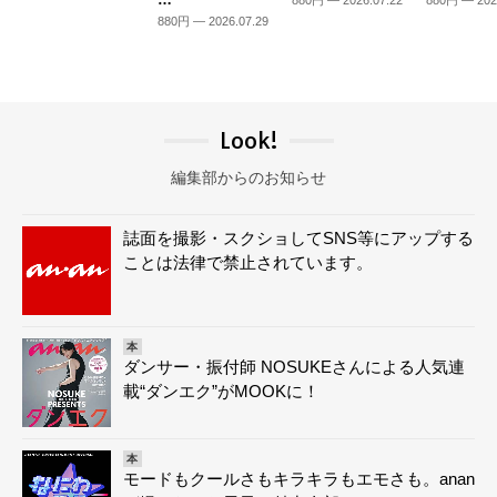
880円 — 2026.07.22
880円 — 202
880円 — 2026.07.29
Look!
編集部からのお知らせ
誌面を撮影・スクショしてSNS等にアップする
ことは法律で禁止されています。
本
ダンサー・振付師 NOSUKEさんによる人気連
載“ダンエク”がMOOKに！
本
モードもクールさもキラキラもエモさも。anan