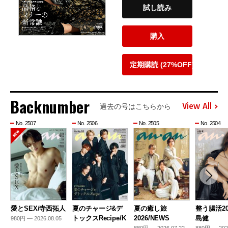
試し読み
購入
定期購読 (27%OFF)
Backnumber
View All
過去の号はこちらから
No. 2507
No. 2506
No. 2505
No. 2504
愛とSEX/寺西拓人
夏のチャージ&デ
夏の癒し旅
整う腸活20
トックスRecipe/K
2026/NEWS
島健
980円 — 2026.08.05
…