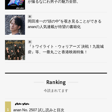
が撮るなにわ男子の魅力全部。
本
岡田准一の“頭の中”を覗き見ることができる
ananの人気連載が待望の書籍化
本
『トワイライト・ウォリアーズ 決戦！九龍城
砦』等、一冊丸ごと香港映画特集！
Ranking
今読まれてます
anan No. 2507 試し読みと目次
1