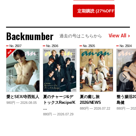
定期購読 (27%OFF)
Backnumber
View All
過去の号はこちらから
No. 2507
No. 2506
No. 2505
No. 2504
愛とSEX/寺西拓人
夏のチャージ&デ
夏の癒し旅
整う腸活20
トックスRecipe/K
2026/NEWS
島健
980円 — 2026.08.05
…
880円 — 2026.07.22
880円 — 202
880円 — 2026.07.29