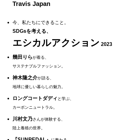
Travis Japan
今、私たちにできること。
SDGsを考える、
エシカルアクション
2023
幾田りら
が着る、
サステナブルファッション。
神木隆之介
が語る、
地球に優しい暮らしの魅力。
ロングコートダディ
と学ぶ、
カーボンニュートラル。
川村文乃
さんが体験する、
陸上養殖の世界。
『SUNPEDAL』
に教わる、