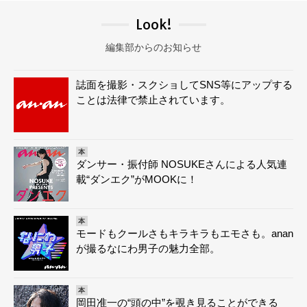
Look!
編集部からのお知らせ
誌面を撮影・スクショしてSNS等にアップする
ことは法律で禁止されています。
本
ダンサー・振付師 NOSUKEさんによる人気連
載“ダンエク”がMOOKに！
本
モードもクールさもキラキラもエモさも。anan
が撮るなにわ男子の魅力全部。
本
岡田准一の“頭の中”を覗き見ることができる