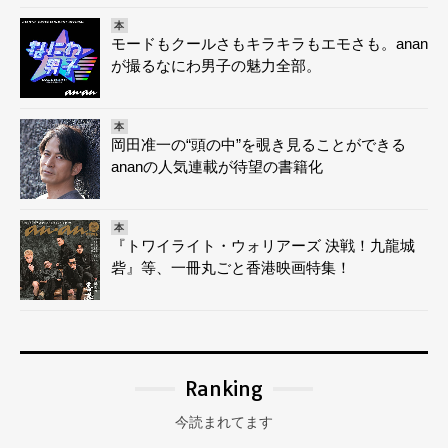
本
モードもクールさもキラキラもエモさも。anan
が撮るなにわ男子の魅力全部。
本
岡田准一の“頭の中”を覗き見ることができる
ananの人気連載が待望の書籍化
本
『トワイライト・ウォリアーズ 決戦！九龍城
砦』等、一冊丸ごと香港映画特集！
Ranking
今読まれてます