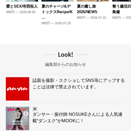
愛とSEX/寺西拓人
夏のチャージ&デ
夏の癒し旅
整う腸活20
トックスRecipe/K
2026/NEWS
島健
980円 — 2026.08.05
…
880円 — 2026.07.22
880円 — 202
880円 — 2026.07.29
Look!
編集部からのお知らせ
誌面を撮影・スクショしてSNS等にアップする
ことは法律で禁止されています。
本
ダンサー・振付師 NOSUKEさんによる人気連
載“ダンエク”がMOOKに！