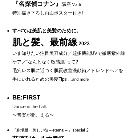
『名探偵コナン』
講座
Vol.6
特別描き下ろし両面ポスター付き!
すべては美肌と美髪のために。
肌と髪、最前線
2023
いま知りたい注目美容成分／超多機能UVで徹底紫外線
ケア／“なんとなく敏感肌”って?
毛穴レス肌に近づく肌質改善洗顔術／トレンドヘアを
手にいれるための美髪Tips
…and more
BE:FIRST
Dance in the hall.
〜音楽が聞こえる〜
『劇場版 美しい彼～eternal～』special 2