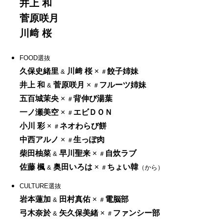
井上 和
菅原咲月
川﨑 桜
FOOD選抜
久保史緒里
川﨑 桜
×
餃子姉妹
&
＃
井上 和
菅原咲月
×
フルーツ姉妹
&
＃
五百城茉央
×
背伸び湯葉
＃
一ノ瀬美空
×
エビＤＯＮ
＃
小川 彩
×
ネオわらび餅
＃
中西アルノ
×
生っぽ肉
＃
柴田柚菜
早川聖来
×
自炊ラブ
&
＃
佐藤 楓
奥田いろは
×
ちょい韓
&
＃
（から）
CULTURE選抜
岩本蓮加
田村真佑
×
電脳部
&
＃
弓木奈於
矢久保美緒
×
ファンシー部
&
＃