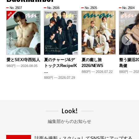
No. 2507
No. 2506
No. 2505
No. 2504
愛とSEX/寺西拓人
夏のチャージ&デ
夏の癒し旅
整う腸活20
トックスRecipe/K
2026/NEWS
島健
980円 — 2026.08.05
…
880円 — 2026.07.22
880円 — 202
880円 — 2026.07.29
Look!
編集部からのお知らせ
誌面を撮影・スクショしてSNS等にアップする