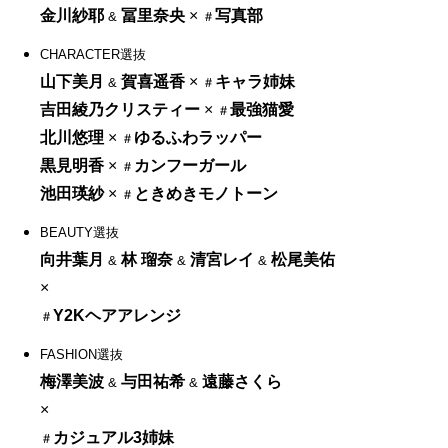
金川紗耶
冨里奈央
×
写真部
&
＃
CHARACTER選抜
山下美月
賀喜遥香
×
キャラ姉妹
&
＃
吉田綾乃クリスティー
×
最強猫愛
＃
北川悠理
×
ゆるふわラッパー
＃
黒見明香
×
カンフーガール
＃
池田瑛紗
×
ときめきモノトーン
＃
BEAUTY選抜
向井葉月
林 瑠奈
清宮レイ
松尾美佑
&
&
&
×
Y2Kヘアアレンジ
＃
FASHION選抜
梅澤美波
与田祐希
遠藤さくら
&
&
×
カジュアル3姉妹
＃