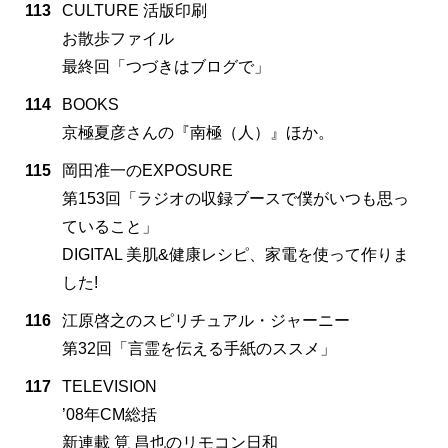
113
CULTURE 活版印刷
お散歩ファイル
最終回「つづきはブログで」
114
BOOKS
京極夏彦さんの『南極（人）』ほか。
115
岡田准一のEXPOSURE
第153回「ラジオの収録ブースで僕がいつも思っ
ていること」
DIGITAL 美肌&健康レシピ、家電を使って作りま
した!
116
江原啓之のスピリチュアル・ジャーニー
第32回「言霊を伝える手紙のススメ」
117
TELEVISION
’08年CM総括
新連載 筧 昌也のリモコン日和