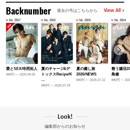
Backnumber
View All
過去の号はこちらから
No. 2507
No. 2506
No. 2505
No. 2504
愛とSEX/寺西拓人
夏のチャージ&デ
夏の癒し旅
整う腸活20
トックスRecipe/K
2026/NEWS
島健
980円 — 2026.08.05
…
880円 — 2026.07.22
880円 — 202
880円 — 2026.07.29
Look!
編集部からのお知らせ