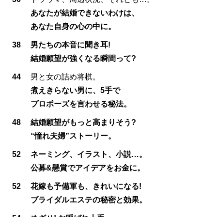
あなたが結婚できないわけは、
あなた自身の心の中に。
38
男たちの本音に聞き耳!
結婚願望が強くなる瞬間って?
44
男と女の詰め将棋。
煮えきらない男に、5手で
プロポーズを言わせる秘法。
48
結婚願望がもっと高まりそう?
“憧れ夫婦”ストーリー。
52
ネーミング、イラスト、小説…。
公募&懸賞でアイデアをお金に。
52
花嫁も予備軍も、きれいになる!
ブライダルエステの秘密と効果。