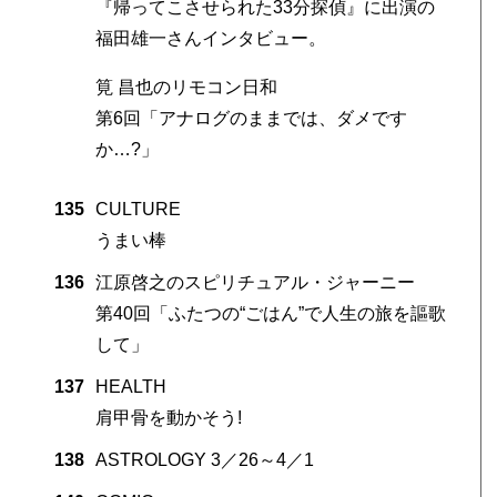
『帰ってこさせられた33分探偵』に出演の
福田雄一さんインタビュー。
筧 昌也のリモコン日和
第6回「アナログのままでは、ダメです
か…?」
135
CULTURE
うまい棒
136
江原啓之のスピリチュアル・ジャーニー
第40回「ふたつの“ごはん”で人生の旅を謳歌
して」
137
HEALTH
肩甲骨を動かそう!
138
ASTROLOGY 3／26～4／1