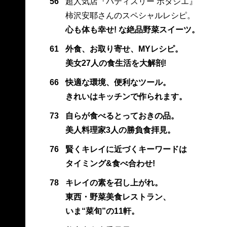
56
超人気店『パティスリー ポタジエ』
柿沢安耶さんのスペシャルレシピ。
心も体も幸せ! な絶品野菜スイーツ。
61
外食、お取り寄せ、MYレシピ。
美女27人の食生活を大解剖!
66
快適な環境、便利なツール。
きれいはキッチンで作られます。
73
自らが食べるとっておきの品。
美人料理家3人の勝負食拝見。
76
賢くキレイに近づくキーワードは
タイミング&食べ合わせ!
78
キレイの素を召し上がれ。
東西・野菜美食レストラン、
いま“菜旬”の11軒。