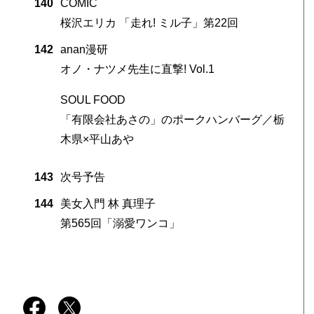
140
COMIC
桜沢エリカ 「走れ! ミル子」第22回
142
anan漫研
オノ・ナツメ先生に直撃! Vol.1
SOUL FOOD
「有限会社あさの」のポークハンバーグ／栃
木県×平山あや
143
次号予告
144
美女入門 林 真理子
第565回「溺愛ワンコ」