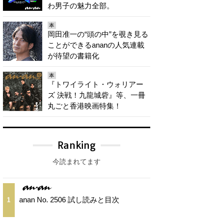
わ男子の魅力全部。
本
岡田准一の“頭の中”を覗き見る
ことができるananの人気連載
が待望の書籍化
本
『トワイライト・ウォリアー
ズ 決戦！九龍城砦』等、一冊
丸ごと香港映画特集！
Ranking
今読まれてます
anan No. 2506 試し読みと目次
1