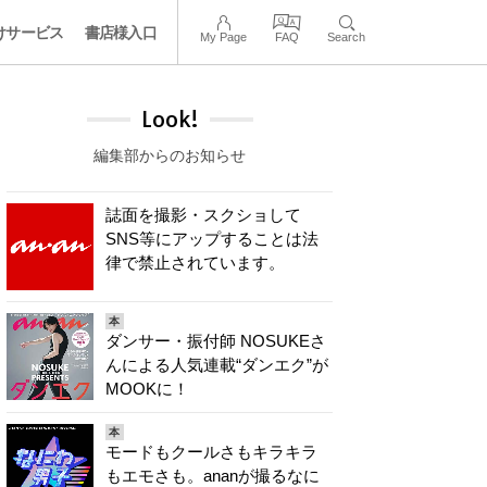
けサービス
書店様入口
My Page
FAQ
Search
Look!
編集部からのお知らせ
誌面を撮影・スクショして
SNS等にアップすることは法
律で禁止されています。
本
ダンサー・振付師 NOSUKEさ
んによる人気連載“ダンエク”が
MOOKに！
本
モードもクールさもキラキラ
もエモさも。ananが撮るなに