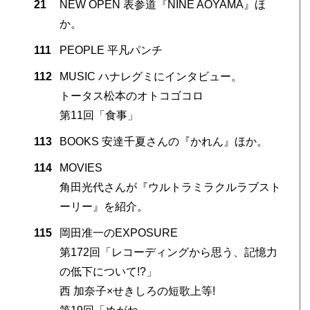
21
NEW OPEN 表参道『NINE AOYAMA』ほ
か。
111
PEOPLE 平凡パンチ
112
MUSIC ハナレグミにインタビュー。
トータス松本のオトコゴコロ
第11回「食事」
113
BOOKS 安達千夏さんの『かれん』ほか。
114
MOVIES
角田光代さんが『ウルトラミラクルラブスト
ーリー』を紹介。
115
岡田准一のEXPOSURE
第172回「レコーディングから思う、記憶力
の低下について!?」
西 加奈子×せきしろの短歌上等!