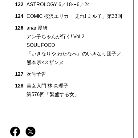
122
ASTROLOGY 6／18〜6／24
124
COMIC 桜沢エリカ 「走れ! ミル子」第33回
126
anan漫研
アン子ちゃんが行く! Vol.2
SOUL FOOD
『いきなりや わたなべ』のいきなり団子／
熊本県×スザンヌ
127
次号予告
128
美女入門 林 真理子
第576回「繁盛する女」