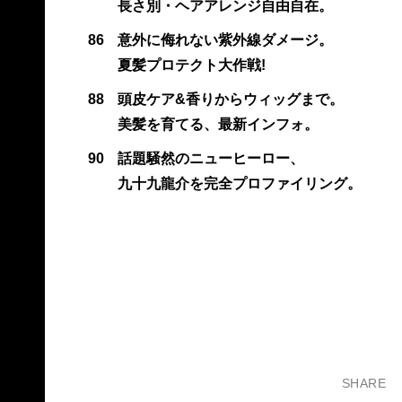
長さ別・ヘアアレンジ自由自在。
86
意外に侮れない紫外線ダメージ。
夏髪プロテクト大作戦!
88
頭皮ケア&香りからウィッグまで。
美髪を育てる、最新インフォ。
90
話題騒然のニューヒーロー、
九十九龍介を完全プロファイリング。
SHARE