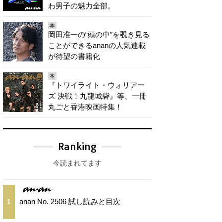
わ男子の魅力全部。
本
岡田准一の“頭の中”を覗き見る
ことができるananの人気連載
が待望の書籍化
本
『トワイライト・ウォリアー
ズ 決戦！九龍城砦』等、一冊
丸ごと香港映画特集！
Ranking
今読まれてます
anan No. 2506 試し読みと目次
1