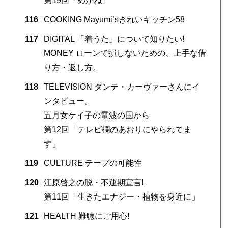
第19回「めがね」
116
COOKING Mayumi’sきれいキッチン58
117
DIGITAL 「着うた」について知りたい!
MONEY ローンで損しないための、上手な借
り方・返し方。
118
TELEVISION ダンテ・カーヴァーさんにイ
ンタビュー。
五月女ケイ子の電波の国から
第12回「テレビ欄のあおりにやられてま
す」
119
CULTURE テープの可能性
120
江原啓之の脱・不運期宣言!
第11回「生きたエナジー・植物を身近に」
121
HEALTH 難聴にご用心!