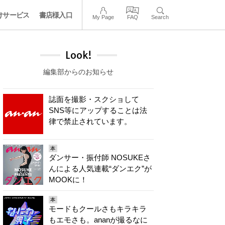
けサービス
書店様入口
My Page
FAQ
Search
Look!
編集部からのお知らせ
誌面を撮影・スクショして
SNS等にアップすることは法
律で禁止されています。
本
ダンサー・振付師 NOSUKEさ
んによる人気連載“ダンエク”が
MOOKに！
本
モードもクールさもキラキラ
もエモさも。ananが撮るなに