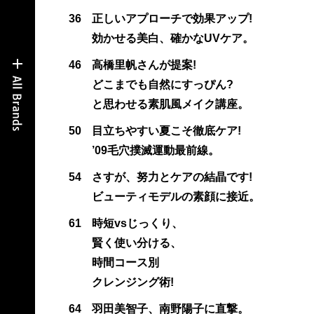
36
正しいアプローチで効果アップ!
効かせる美白、確かなUVケア。
46
高橋里帆さんが提案!
どこまでも自然にすっぴん?
と思わせる素肌風メイク講座。
50
目立ちやすい夏こそ徹底ケア!
’09毛穴撲滅運動最前線。
54
さすが、努力とケアの結晶です!
ビューティモデルの素顔に接近。
61
時短vsじっくり、
賢く使い分ける、
時間コース別
クレンジング術!
64
羽田美智子、南野陽子に直撃。