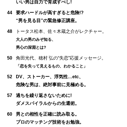
いい男は自力で育成すべし!
44
要求ハードルが高すぎると危険!?
“男を見る目”の緊急修正講座。
48
トータス松本、佐々木蔵之介がレクチャー。
大人の男のみぞ知る、
男心の深淵とは?
50
角田光代、穂村 弘の“失恋”応援メッセージ。
「恋を失って見えるもの、わかること」
52
DV、ストーカー、浮気性…etc、
危険な男は、絶対事前に見極める。
57
過ちを繰り返さないために!
ダメスパイラルからの生還術。
60
男との相性を正確に読み取る。
プロのマッチング技術をお勉強。