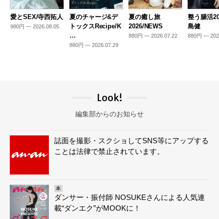
愛とSEX/寺西拓人
夏のチャージ&デ
夏の癒し旅
整う腸活20
トックスRecipe/K
2026/NEWS
島健
980円 — 2026.08.05
…
880円 — 2026.07.22
880円 — 202
880円 — 2026.07.29
Look!
編集部からのお知らせ
誌面を撮影・スクショしてSNS等にアップする
ことは法律で禁止されています。
本
ダンサー・振付師 NOSUKEさんによる人気連
載“ダンエク”がMOOKに！