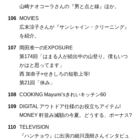
山崎ナオコーラさんの『男と点と線』ほか。
106
MOVIES
広末涼子さんが『サンシャイン・クリーニング』
を紹介。
107
岡田准一のEXPOSURE
第174回「はまる人が続出中の山登り。僕もいつ
かはと思ってます」
西 加奈子×せきしろの短歌上等!
第21回「休み」
108
COOKING Mayumi’sきれいキッチン60
109
DIGITAL アウトドア仕様のお役立ちアイテム!
MONEY 軒並み減額の今夏。どうする、ボーナス?
110
TELEVISION
『ハンチョウ』に出演の細川茂樹さんインタビュ