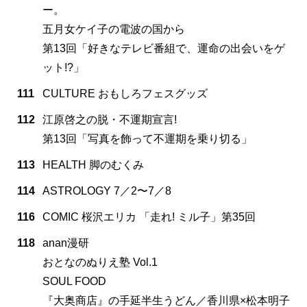
ー。
五月女ケイ子の電波の国から
第13回「好きなテレビ番組で、運命の出会いをゲ
ット!?」
111
CULTURE おもしろフェスグッズ
112
江原啓之の脱・不運期宣言!
第13回「写真を飾って不運期を乗り切る」
113
HEALTH 脚のむくみ
114
ASTROLOGY 7／2〜7／8
116
COMIC 桜沢エリカ 「走れ! ミル子」第35回
118
anan漫研
おとなのぬりえ塾 Vol.1
SOUL FOOD
『大奥商店』の手延半生うどん／香川県×松本明子