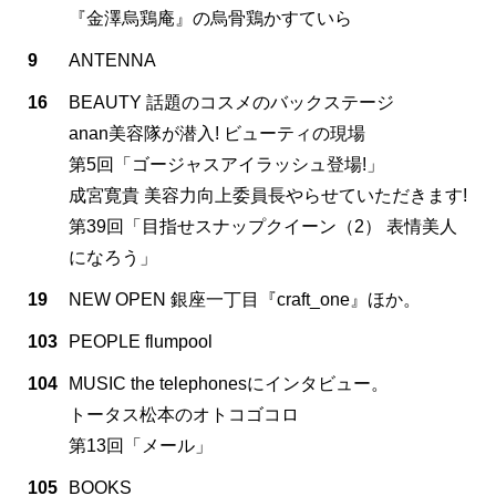
『金澤烏鶏庵』の烏骨鶏かすていら
9
ANTENNA
16
BEAUTY 話題のコスメのバックステージ
anan美容隊が潜入! ビューティの現場
第5回「ゴージャスアイラッシュ登場!」
成宮寛貴 美容力向上委員長やらせていただきます!
第39回「目指せスナップクイーン（2） 表情美人
になろう」
19
NEW OPEN 銀座一丁目『craft_one』ほか。
103
PEOPLE flumpool
104
MUSIC the telephonesにインタビュー。
トータス松本のオトコゴコロ
第13回「メール」
105
BOOKS