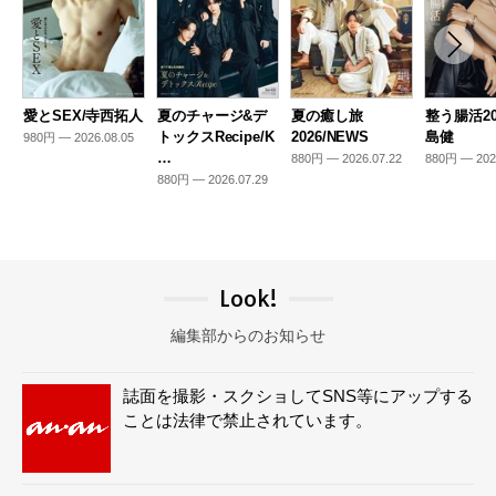
愛とSEX/寺西拓人
夏のチャージ&デ
夏の癒し旅
整う腸活20
トックスRecipe/K
2026/NEWS
島健
980円 — 2026.08.05
…
880円 — 2026.07.22
880円 — 202
880円 — 2026.07.29
Look!
編集部からのお知らせ
誌面を撮影・スクショしてSNS等にアップする
ことは法律で禁止されています。