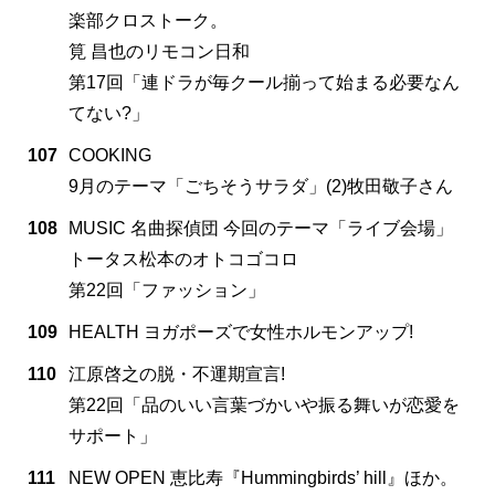
楽部クロストーク。
筧 昌也のリモコン日和
第17回「連ドラが毎クール揃って始まる必要なん
てない?」
107
COOKING
9月のテーマ「ごちそうサラダ」(2)牧田敬子さん
108
MUSIC 名曲探偵団 今回のテーマ「ライブ会場」
トータス松本のオトコゴコロ
第22回「ファッション」
109
HEALTH ヨガポーズで女性ホルモンアップ!
110
江原啓之の脱・不運期宣言!
第22回「品のいい言葉づかいや振る舞いが恋愛を
サポート」
111
NEW OPEN 恵比寿『Hummingbirds’ hill』ほか。