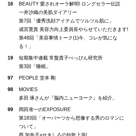
16
BEAUTY 愛されオーラ解明! ロングセラー伝説
一井沙織の美肌ダイアリー
第7回「優秀洗顔アイテムでツルツル肌に」
成宮寛貴 美容力向上委員長やらせていただきます!
第48回「美容事情トーク(1)今、コレが気にな
る！」
19
短期集中連載 常盤貴子べっぴん研究所
第3回「睡眠」
97
PEOPLE 堂本 剛
98
MOVIES
多田 琢さんが『脳内ニューヨーク』を紹介。
99
岡田准一のEXPOSURE
第183回「オーパーツから想像する男のロマンに
ついて」
西 加奈子×せきしろの短歌上等!