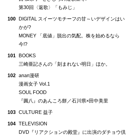
第30回〈返歌〉「もみじ」
100
DIGITAL スイーツモチーフの甘～いデザインはい
かが?
MONEY 「底値」脱出の気配。株を始めるなら
今!?
101
BOOKS
三崎亜記さんの「刻まれない明日」ほか。
102
anan漫研
漫画女子 Vol.1
SOUL FOOD
『圓八』のあんころ餅／石川県×田中美里
103
CULTURE 益子
104
TELEVISION
DVD『リアクションの殿堂』に出演のダチョウ倶