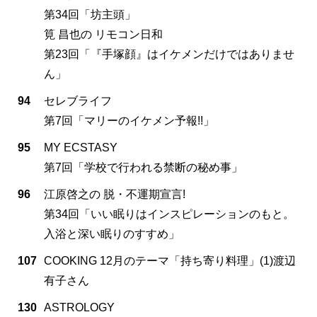
第34回「坊主頭」
筧 昌也の リモコン日和
第23回「『手塚顔』はイケメンだけではありませ
ん」
94
セレブライフ
第7回「マリーのイケメン予報!!」
95
MY ECSTASY
第7回「学校で行われる禁断の秘め事」
96
江原啓之の 脱・不運期宣言!
第34回「いい眠りはインスピレーションのもと。
入浴と深い眠りのすすめ」
107
COOKING 12月のテーマ「持ち寄り料理」(1)渡辺
有子さん
130
ASTROLOGY