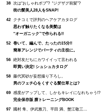
38
次は“おしゃれボブ”? “ジグザグ前髪”?
街の髪美人28人をSNAP!
42
クチコミで評判のヘアケアカタログ
思わず触りたくなる美髪は
“オーガニック”で作られる!!
52
巻いて、編んで、たったの15分!!
簡単アレンジでパーティの主役に。
56
絶対友だちにカワイイって言われる
即買い決定! シュシュカタログ
58
藤代冥砂が妄想撮り下ろし。
男のフェチ心をくすぐる髪仕草とは?
69
感度がアップして、しかもキレイになれちゃう!?
完全保存版 膣トレーニングBOOK
97
國村 隼、伊武雅刀、平田 満、蟹江敬三…