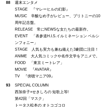
88
週末エンタメ
STAGE 『マレーヒルの幻影』
MUSIC 辛酸なめ子がレビュー、ブリトニーの10
周年記念盤。
RELEASE 常にNEWSな女たちの最新作。
EVENT 「表参道H.I.S.イルミネーション ベルシ
ンフォニー」
STAGE 人気も実力も兼ね備えた3劇団に注目！
ANIME 大人気コミックや名作文学をアニメで。
FOOD 「東京ミートレア」
MOVIE 『AVATAR』
TV 『傍聴マニア09』
93
SPECIAL COLUMN
西加奈子×せきしろの 短歌上等!
第42回「マスク」
トータス松本の オトコゴコロ