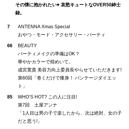
その懐に抱かれたい♥ 哀愁キュートなOVER50紳士
録。
7
ANTENNA Xmas Special
おやつ・モード・アクセサリー・パーティ
66
BEAUTY
パーティメイクの準備はOK？
華やかカラーで煌めいて。
成宮寛貴 美容力向上委員長やらせていただきます!
第60回「巻くだけで痩身！ バンテージダイエッ
ト」
85
WHO’S HOT? この人に注目!
第7回 土屋アンナ
「1人目は男の子で楽したから、次は絶対、女の子
だと思う!」