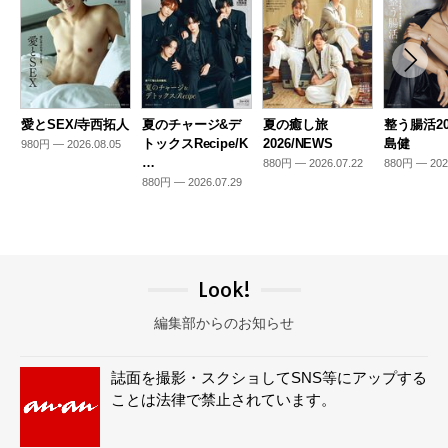
愛とSEX/寺西拓人
夏のチャージ&デ
夏の癒し旅
整う腸活20
トックスRecipe/K
2026/NEWS
島健
980円 — 2026.08.05
…
880円 — 2026.07.22
880円 — 202
880円 — 2026.07.29
Look!
編集部からのお知らせ
誌面を撮影・スクショしてSNS等にアップする
ことは法律で禁止されています。