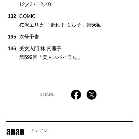
12／3～12／9
132
COMIC
桜沢エリカ 「走れ！ ミル子」第56回
135
次号予告
136
美女入門 林 真理子
第599回「美人スパイラル」
SHARE
anan
アンアン