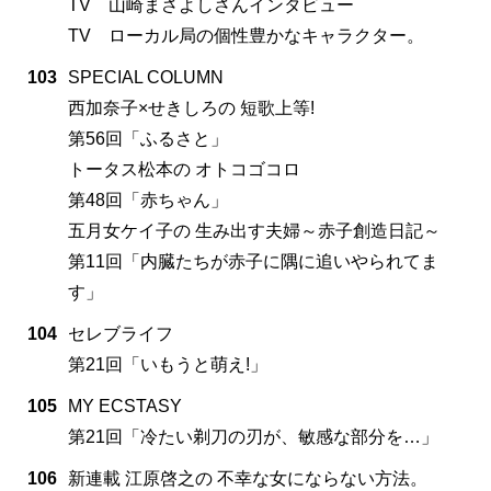
TV 山崎まさよしさんインタビュー
TV ローカル局の個性豊かなキャラクター。
103
SPECIAL COLUMN
西加奈子×せきしろの 短歌上等!
第56回「ふるさと」
トータス松本の オトコゴコロ
第48回「赤ちゃん」
五月女ケイ子の 生み出す夫婦～赤子創造日記～
第11回「内臓たちが赤子に隅に追いやられてま
す」
104
セレブライフ
第21回「いもうと萌え!」
105
MY ECSTASY
第21回「冷たい剃刀の刃が、敏感な部分を…」
106
新連載 江原啓之の 不幸な女にならない方法。