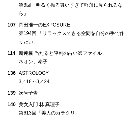
第3回「明るく振る舞いすぎて軽薄に見られるな
ら」
107
岡田准一のEXPOSURE
第194回 「リラックスできる空間を自分の手で作
りたい」
114
新連載 当たると評判の占い師ファイル
ネオン、泰子
136
ASTROLOGY
3／18～3／24
139
次号予告
140
美女入門 林 真理子
第613回「美人のカラクリ」