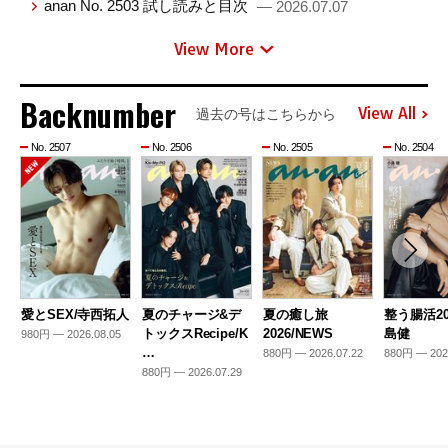
anan No. 2503 試し読みと目次
— 2026.07.07
View More
Backnumber
View All
過去の号はこちらから
No. 2507
No. 2506
No. 2505
No. 2504
愛とSEX/寺西拓人
夏のチャージ&デ
夏の癒し旅
整う腸活20
トックスRecipe/K
2026/NEWS
島健
980円 — 2026.08.05
…
880円 — 2026.07.22
880円 — 202
880円 — 2026.07.29