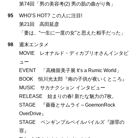
第74回「男の美容考(2) 男の肌の曲がり角」
95
WHO’S HOT? この人に注目!
第21回 高田延彦
「妻は、“一生に一度の女”と思えた相手だった」
98
週末エンタメ
MOVIE レオナルド・ディカプリオさんインタビ
ュー
EVENT 「高橋留美子展 It’s a Rumic World」
BOOK 恒川光太郎『南の子供が夜いくところ』
MUSIC サカナクション インタビュー
RELEASE 始まりの春! 新たな魅力の7枚。
STAGE 『薔薇とサムライ～GoemonRock
OverDrive』
STAGE ペンギンプルペイルパイルズ『謝罪の
罪』