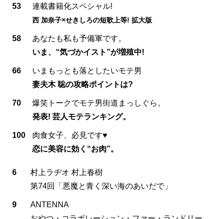
53
連載書籍化スペシャル!
西 加奈子×せきしろの短歌上等! 拡大版
58
あなたも私も予備軍です。
いま、“気づかイスト”が増殖中!
66
いまもっとも落としたいモテ男
妻夫木 聡の攻略ポイントは?
70
爆笑トークでモテ男街道まっしぐら。
発表! 芸人モテランキング。
100
肉食女子、必見です♥
恋に美容に効く“お肉”。
6
村上ラヂオ 村上春樹
第74回「悪魔と青く深い海のあいだで」
9
ANTENNA
おやつ・コラボレーション・ファー・ランドリー