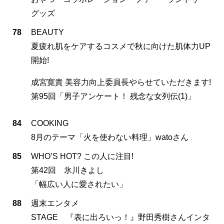
グッズ
78
BEAUTY
夏疲れ肌をケアするコスメで秋に向けた肌体力UP
開始!
成宮寛貴 美容力向上委員長やらせていただきます!
第95回「男子アンケート！ 残念な女列伝(1)」
84
COOKING
8月のテーマ「火を使わない料理」watoさん
85
WHO’S HOT? この人に注目!
第42回 氷川きよし
「幅広い人に愛されたい」
88
週末エンタメ
STAGE 『表に出ろいっ！』野田秀樹さんインタ