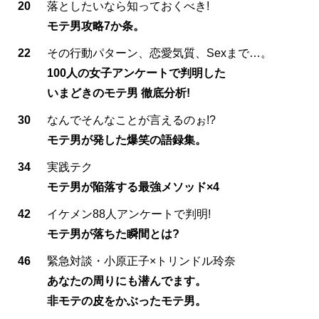
20
落としたいなら知っておくべき!
モテ男攻略7か条。
22
その行動パターン、恋愛気質、Sexまで…。
100人の女子アンケートで判明した
いまどきのモテ男 徹底分析!
30
なんでそんなことが言えるのぉ!?
モテ男が発した爆笑の語録集。
34
実践テク
モテ男が陥落する最強メソッド×4
42
イケメン88人アンケートで判明!
モテ男が落ちた瞬間とは?
46
緊急対談・小原正子×トリンドル玲奈
あなたの周りにも潜んでます。
非モテの皮をかぶったモテ男。