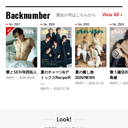
Backnumber
View All
過去の号はこちらから
No. 2507
No. 2506
No. 2505
No. 2504
愛とSEX/寺西拓人
夏のチャージ&デ
夏の癒し旅
整う腸活20
トックスRecipe/K
2026/NEWS
島健
980円 — 2026.08.05
…
880円 — 2026.07.22
880円 — 202
880円 — 2026.07.29
Look!