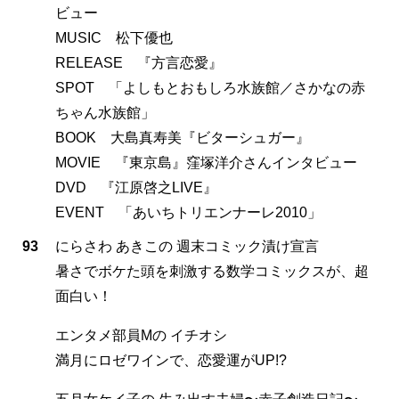
ビュー
MUSIC 松下優也
RELEASE 『方言恋愛』
SPOT 「よしもとおもしろ水族館／さかなの赤
ちゃん水族館」
BOOK 大島真寿美『ビターシュガー』
MOVIE 『東京島』窪塚洋介さんインタビュー
DVD 『江原啓之LIVE』
EVENT 「あいちトリエンナーレ2010」
93
にらさわ あきこの 週末コミック漬け宣言
暑さでボケた頭を刺激する数学コミックスが、超
面白い！
エンタメ部員Mの イチオシ
満月にロゼワインで、恋愛運がUP!?