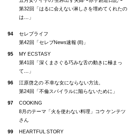
五月女ケイ子の 生み出す夫婦〜赤子創造日記〜
第32回「はるに会えない淋しさを埋めてくれたの
は…」
94
セレブライフ
第42回「セレブNews速報 (8)」
95
MY ECSTASY
第41回「深くまさぐる巧みな舌の動きに極まっ
て…」
96
江原啓之の 不幸な女にならない方法。
第24回「不倫スパイラルに陥らないために」
97
COOKING
8月のテーマ「火を使わない料理」コウ ケンテツ
さん
99
HEARTFUL STORY