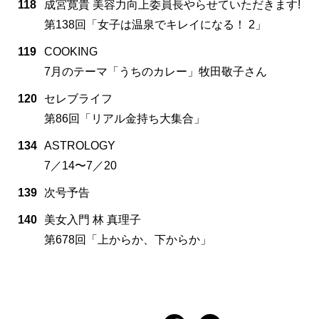
118
成宮寛貴 美容力向上委員長やらせていただきます!
第138回「女子は温泉でキレイになる！ 2」
119
COOKING
7月のテーマ「うちのカレー」牧田敬子さん
120
セレブライフ
第86回「リアル金持ち大集合」
134
ASTROLOGY
7／14〜7／20
139
次号予告
140
美女入門 林 真理子
第678回「上からか、下からか」