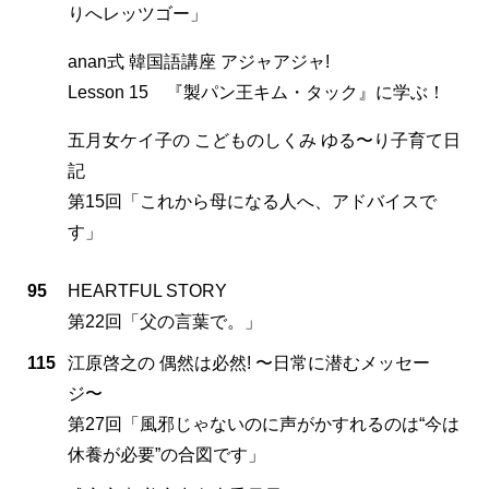
りへレッツゴー」
anan式 韓国語講座 アジャアジャ!
Lesson 15 『製パン王キム・タック』に学ぶ！
五月女ケイ子の こどものしくみ ゆる〜り子育て日
記
第15回「これから母になる人へ、アドバイスで
す」
95
HEARTFUL STORY
第22回「父の言葉で。」
115
江原啓之の 偶然は必然! 〜日常に潜むメッセー
ジ〜
第27回「風邪じゃないのに声がかすれるのは“今は
休養が必要”の合図です」