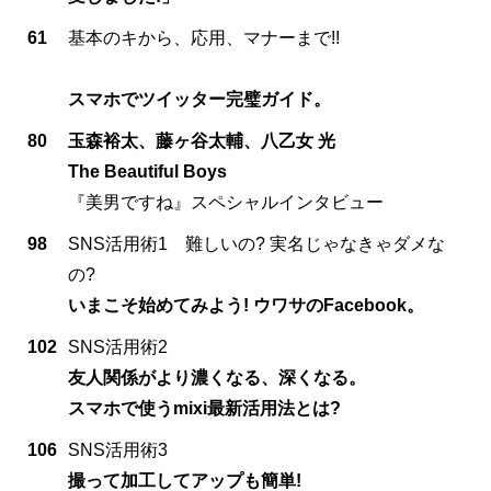
61
基本のキから、応用、マナーまで!!
スマホでツイッター完璧ガイド。
80
玉森裕太、藤ヶ谷太輔、八乙女 光
The Beautiful Boys
『美男ですね』スペシャルインタビュー
98
SNS活用術1 難しいの? 実名じゃなきゃダメな
の?
いまこそ始めてみよう! ウワサのFacebook。
102
SNS活用術2
友人関係がより濃くなる、深くなる。
スマホで使うmixi最新活用法とは?
106
SNS活用術3
撮って加工してアップも簡単!