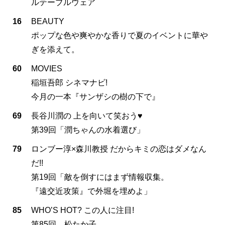
ルテーブルウェア
16
BEAUTY
ポップな色や爽やかな香りで夏のイベントに華や
ぎを添えて。
60
MOVIES
稲垣吾郎 シネマナビ!
今月の一本『サンザシの樹の下で』
69
長谷川潤の 上を向いて笑おう♥
第39回「潤ちゃんの水着選び」
79
ロンブー淳×森川教授 だからキミの恋はダメなん
だ!!
第19回「敵を倒すにはまず情報収集。
『遠交近攻策』で外堀を埋めよ」
85
WHO’S HOT? この人に注目!
第85回 松たか子