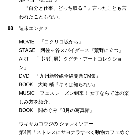
「『自分と仕事、どっち取る？』言ったことも言
われたこともない」
88
週末エンタメ
MOVIE 『コクリコ坂から』
STAGE 阿佐ヶ谷スパイダース『荒野に立つ』
ART 「【特別展】タグチ・アートコレクショ
ン」
DVD 『九州新幹線全線開業CM集』
BOOK 大崎 梢『キミは知らない』
MUSIC フェスシーズン到来！ 女子ならではの楽
しみ方を紹介。
BOOK 関めぐみ『8月の写真館』
ワキサカコウジの シャレオツアー
第4回「ストレスにサヨナラすべく動物カフェめぐ