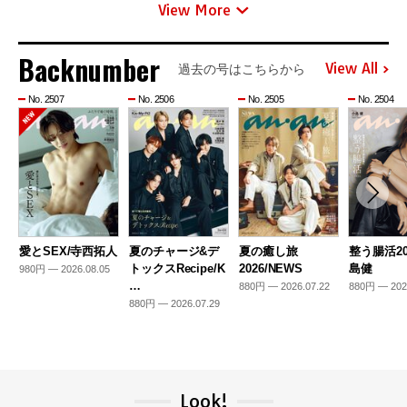
View More
Backnumber
View All
過去の号はこちらから
No. 2507
No. 2506
No. 2505
No. 2504
愛とSEX/寺西拓人
夏のチャージ&デ
夏の癒し旅
整う腸活20
トックスRecipe/K
2026/NEWS
島健
980円 — 2026.08.05
…
880円 — 2026.07.22
880円 — 202
880円 — 2026.07.29
Look!