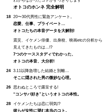
わからなかったコトがすっきりします
オトコのホンネ 完全解明
18
20〜30代男性に緊急アンケート。
恋愛、仕事、プライベート…
オトコたちの本音データを大解剖!
震災、イケメン俳優、出身校、映画etcの分析から
見えてきたものは…!?
7つのケーススタディでわかった、
オトコの本音、大分析!
24
3.11以降急増した結婚と別離…
そこに隠された男の微妙な心理。
26
思わぬところで露呈する!
“コンサバ好き”というオトコの本性。
28
イケメンたちは恋に弱気!?
彼らが女性に望む本当のコト。