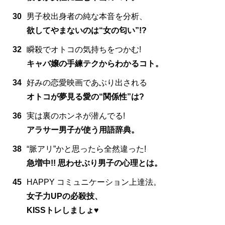
30
男子校出身者の純な本音を分析、
欲してやまないのは“女の匂い”!?
32
瞬殺でオトコの気持ちをつかむ!
キャバ嬢の手練テクからわかるコト。
34
好みの恋愛映画であぶり出される
オトコが夢見る愛の“関係性”は?
36
実は裏のホンネが潜んでる!
アラサー男子が使う用語辞典。
38
“脈アリ”かと思ったら全然違った!
急増中!! 思わせぶり男子の心理とは。
45
HAPPY コミュニケーション上達法。
女子力UPの必殺技、
KISSトレしましょ♥