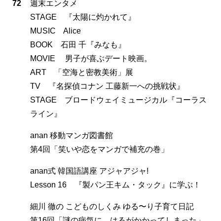
72
週末エンタメ
STAGE 『太陽に灼かれて』
MUSIC Alice
BOOK 石田 千『みなも』
MOVIE 男子が喜ぶデート映画。
ART 「空海と密教美術」展
TV 『名探偵コナン 工藤新一への挑戦状』
STAGE ブロードウェイミュージカル『コーラス
ライン』
anan 移動マンガ図書館
第4回「笑いや恋をマンガで補充の巻」
anan式 韓国語講座 アジャアジャ!
Lesson 16 『製パン王キム・タック』に学ぶ！
細川 徹の こどものしくみ ゆる〜り子育て日記
第16回「謎の病気に、はるがかかってしまった」