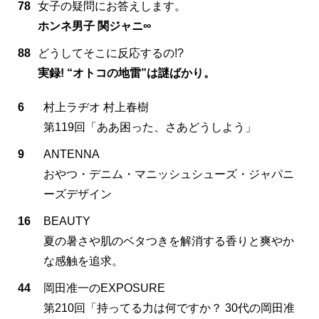
78
女子の疑問にお答えします。
ホンネ男子 関ジャニ∞
88
どうしてそこに反応するの!?
実録! “オトコの地雷”は謎ばかり。
6
村上ラヂオ 村上春樹
第119回「ああ困った、さあどうしよう」
9
ANTENNA
おやつ・デニム・マニッシュシューズ・ジャパニ
ーズデザイン
16
BEAUTY
夏の暑さや肌のベタつきを解消する香りと爽やか
な感触を追求。
44
岡田准一のEXPOSURE
第210回「持ってる力は何ですか？ 30代の岡田准