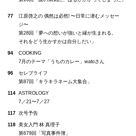
77
江原啓之の 偶然は必然! 〜日常に潜むメッセー
ジ〜
第28回「夢への想いが強いと縁が生まれる。
それをどう生かすかは自分しだい」
94
COOKING
7月のテーマ「うちのカレー」watoさん
96
セレブライフ
第87回「キラキラネーム大集合」
114
ASTROLOGY
7／21〜7／27
117
次号予告
118
美女入門 林 真理子
第679回「写真事件簿」