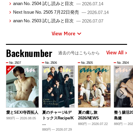
anan No. 2504 試し読みと目次
— 2026.07.14
Next Issue No. 2505 7月22日発売
— 2026.07.14
anan No. 2503 試し読みと目次
— 2026.07.07
View More
Backnumber
View All
過去の号はこちらから
No. 2507
No. 2506
No. 2505
No. 2504
愛とSEX/寺西拓人
夏のチャージ&デ
夏の癒し旅
整う腸活20
トックスRecipe/K
2026/NEWS
島健
980円 — 2026.08.05
…
880円 — 2026.07.22
880円 — 202
880円 — 2026.07.29