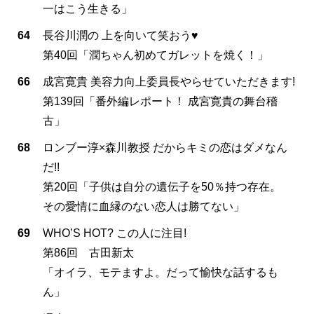
一はこう生きる」
64
長谷川潤の 上を向いて笑おう♥
第40回「潤ちゃん初めてガレットを焼く！」
66
成宮寛貴 美容力向上委員長やらせていただきます!
第139回「番外編レポート！ 成宮寛貴の舞台稽
古」
68
ロンブー淳×森川教授 だからキミの恋はダメなん
だ!!
第20回「子供は自分の遺伝子を50％持つ存在。
その愛情に血縁のない恋人は勝てない」
69
WHO’S HOT? この人に注目!
第86回 古田新太
「オイラ、モテますよ。だって愉快な話するも
ん」