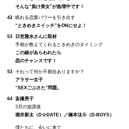
そんな“負け美女”が急増中です！
42
眠れる恋愛パワーを引き出す
“ときめきスイッチ”をONにせよ！
53
日笠雅水さんに取材
手相が教えてくれるときめきのタイミング
この線があらわれたら
恋のチャンスです！
53
それって何か不都合ありますか？
アラサー女子
“SEXごぶさた”問題。
64
妄撮男子
3月の放課後
堀井新太（D☆DATE）／橋本汰斗（D-BOYS）
僕たちに、会いに来て