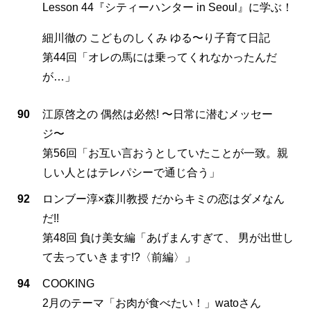
Lesson 44『シティーハンター in Seoul』に学ぶ！
細川徹の こどものしくみ ゆる〜り子育て日記
第44回「オレの馬には乗ってくれなかったんだ
が…」
90
江原啓之の 偶然は必然! 〜日常に潜むメッセー
ジ〜
第56回「お互い言おうとしていたことが一致。親
しい人とはテレパシーで通じ合う」
92
ロンブー淳×森川教授 だからキミの恋はダメなん
だ!!
第48回 負け美女編「あげまんすぎて、 男が出世し
て去っていきます!?〈前編〉」
94
COOKING
2月のテーマ「お肉が食べたい！」watoさん