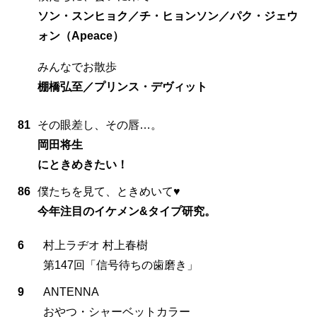
ソン・スンヒョク／チ・ヒョンソン／パク・ジェウ
ォン（Apeace）
みんなでお散歩
棚橋弘至／プリンス・デヴィット
81
その眼差し、その唇…。
岡田将生
にときめきたい！
86
僕たちを見て、ときめいて♥
今年注目のイケメン&タイプ研究。
6
村上ラヂオ 村上春樹
第147回「信号待ちの歯磨き」
9
ANTENNA
おやつ・シャーベットカラー