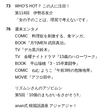
73
WHO’S HOT？ この人に注目！
第114回 伊勢谷友介
「女の子のことは、理屈で考えないです」
76
週末エンタメ
COMIC 料理欲を刺激する、食マンガ。
BOOK『月刊MEN 武田真治』
TV『デカ黒川鈴木』
TV 金曜ナイトドラマ『13歳のハローワーク』
BOOK 平山瑞穂『3・15卒業闘争』
COMIC ねむ ようこ『午前3時の危険地帯』
MOVIE『アフロ田中』
リズムシさんのアソビムシ
第5回「10個のまちがいをさがそう!!」
anan式 韓国語講座 アジャアジャ！