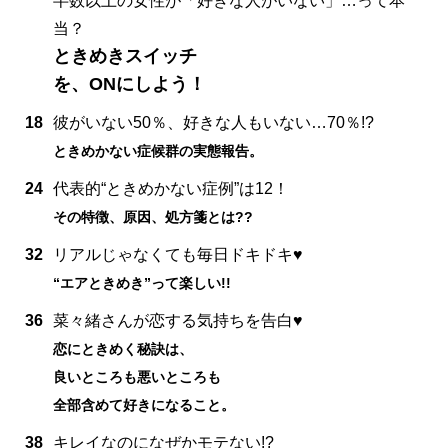
半数以上の女性が「好きな人がいない」…って本
当？
ときめきスイッチ
を、ONにしよう！
18
彼がいない50％、好きな人もいない…70％!?
ときめかない症候群の実態報告。
24
代表的“ときめかない症例”は12！
その特徴、原因、処方箋とは??
32
リアルじゃなくても毎日ドキドキ♥
“エアときめき”って楽しい!!
36
菜々緒さんが恋する気持ちを告白♥
恋にときめく秘訣は、
良いところも悪いところも
全部含めて好きになること。
38
キレイなのになぜかモテない!?