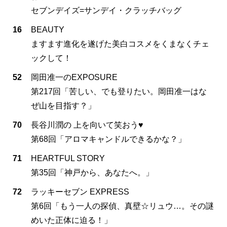
セブンデイズ=サンデイ・クラッチバッグ
16
BEAUTY
ますます進化を遂げた美白コスメをくまなくチェ
ックして！
52
岡田准一のEXPOSURE
第217回「苦しい、でも登りたい。岡田准一はな
ぜ山を目指す？」
70
長谷川潤の 上を向いて笑おう♥
第68回「アロマキャンドルできるかな？」
71
HEARTFUL STORY
第35回「神戸から、あなたへ。」
72
ラッキーセブン EXPRESS
第6回「もう一人の探偵、真壁☆リュウ…。その謎
めいた正体に迫る！」