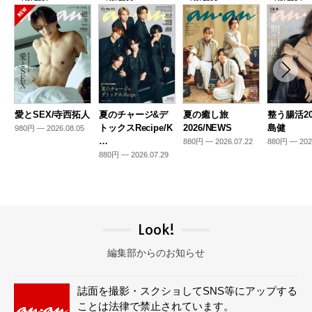
愛とSEX/寺西拓人
夏のチャージ&デ
夏の癒し旅
整う腸活20
トックスRecipe/K
2026/NEWS
島健
980円 — 2026.08.05
…
880円 — 2026.07.22
880円 — 202
880円 — 2026.07.29
Look!
編集部からのお知らせ
誌面を撮影・スクショしてSNS等にアップする
ことは法律で禁止されています。