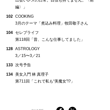
出会いレスの日常。自信も持てません。〈前
編〉」
102
COOKING
3月のテーマ「煮込み料理」牧田敬子さん
104
セレブライフ
第118回「昔、こんな仕事してました」
128
ASTROLOGY
3／15〜3／21
133
次号予告
134
美女入門 林 真理子
第711回「これで私も“美魔女”!?」