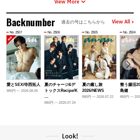
View More
Backnumber
View All
過去の号はこちらから
No. 2507
No. 2506
No. 2505
No. 2504
愛とSEX/寺西拓人
夏のチャージ&デ
夏の癒し旅
整う腸活20
トックスRecipe/K
2026/NEWS
島健
980円 — 2026.08.05
…
880円 — 2026.07.22
880円 — 202
880円 — 2026.07.29
Look!