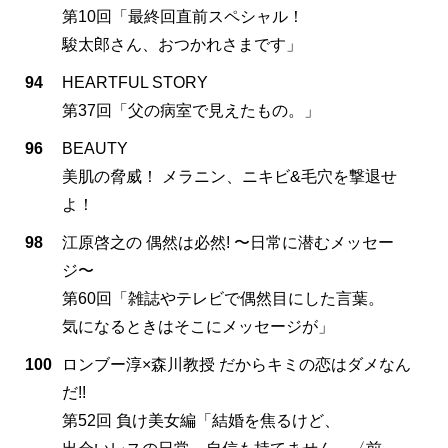
第10回「最終回直前スペシャル！
駿太郎さん、おつかれさまです」
94
HEARTFUL STORY
第37回「父の病室で見えたもの。」
96
BEAUTY
美肌の脅威！ メラニン、ニキビ&毛穴を撃退せ
よ！
98
江原啓之の 偶然は必然! 〜日常に潜むメッセー
ジ〜
第60回「雑誌やテレビで偶然目にした言葉。
気になるときはそこにメッセージが」
100
ロンブー淳×森川教授 だからキミの恋はダメなん
だ!!
第52回 負け美女編「結婚を焦るけど、