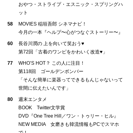
おやつ・ストライプ・エスニック・スプリングハ
ット
58
MOVIES 稲垣吾郎 シネマナビ！
今月の一本『ヘルプ〜心がつなぐストーリー〜』
60
長谷川潤の 上を向いて笑おう♥
第72回「古着のワンピをかわいく改造♥」
77
WHO’S HOT？ この人に注目！
第118回 ゴールデンボンバー
「そんな簡単に楽器ってできるもんじゃないって
世間に伝えたいんです」
80
週末エンタメ
BOOK Twitter文学賞
DVD『One Tree Hill／ワン・トゥリー・ヒル』
NEW MEDIA 女磨きも韓流情報もPCでスマホ
で！