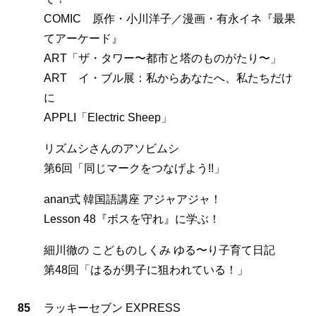
COMIC 原作・小川洋子／漫画・有永イネ『最果
てアーケード』
ART「ザ・タワー〜都市と塔のものがたり〜」
ART イ・ブル展：私からあなたへ、私たちだけ
に
APPLI「Electric Sheep」
リズムシさんのアソビムシ
第6回「同じマークをつなげよう!!」
anan式 韓国語講座 アジャアジャ！
Lesson 48『ボスを守れ』に学ぶ！
細川徹の こどものしくみ ゆる〜り子育て日記
第48回「はるが男子に狙われている！」
85
ラッキーセブン EXPRESS