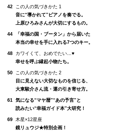
42
この人の気づきかた 1
音に“導かれて”ピアノを奏でる。
上原ひろみさんが大切にするもの。
44
「幸福の国・ブータン」から届いた
本当の幸せを手に入れる7つのキー。
48
カワイくて、おめでたい…♥
幸せを呼ぶ縁起小物たち。
50
この人の気づきかた 2
目に見えない大切なものを信じる、
大東駿介さん流・運の引き寄せ方。
61
気になる“マヤ暦”“あの予言”と
読みたい“幸福ガイド本”大研究！
69
木星×12星座
鏡リュウジ★特別企画！